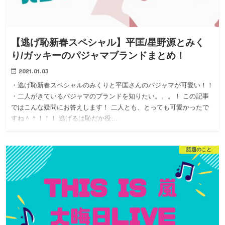
【逃げ恥新春スペシャル】平匡/星野源とみく
り/ガッキーのパジャマブランドまとめ！
2021.01.03
・逃げ恥新春スペシャルのみくりと平匡さんのパジャマが可愛い！！
・二人がきているパジャマのブランドを知りたい。。。！ この記事
ではこんな疑問にお答えします！ 二人とも、とっても可愛かったで
すね＾＾！！！ 逃げるは恥だか役…
話題のこと