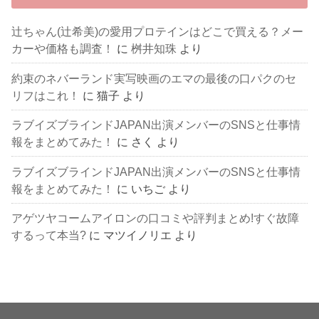
辻ちゃん(辻希美)の愛用プロテインはどこで買える？メー
カーや価格も調査！
に
桝井知珠
より
約束のネバーランド実写映画のエマの最後の口パクのセ
リフはこれ！
に
猫子
より
ラブイズブラインドJAPAN出演メンバーのSNSと仕事情
報をまとめてみた！
に
さく
より
ラブイズブラインドJAPAN出演メンバーのSNSと仕事情
報をまとめてみた！
に
いちご
より
アゲツヤコームアイロンの口コミや評判まとめ!すぐ故障
するって本当?
に
マツイノリエ
より