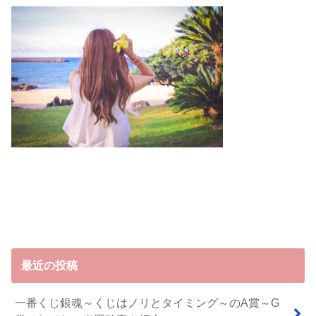
最近の投稿
一番くじ銀魂～くじはノリとタイミング～のA賞～G