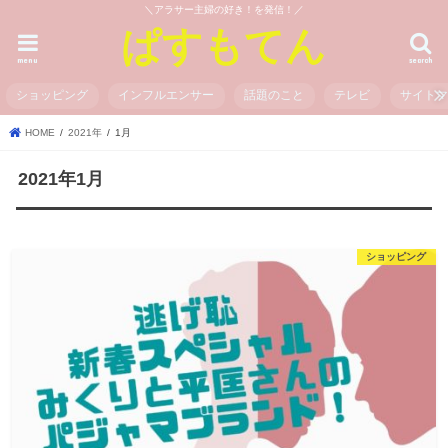
＼アラサー主婦の好き！を発信！／
ぱすもてん
menu
search
ショッピング
インフルエンサー
話題のこと
テレビ
サイト
HOME
2021年
1月
2021年1月
ショッピング