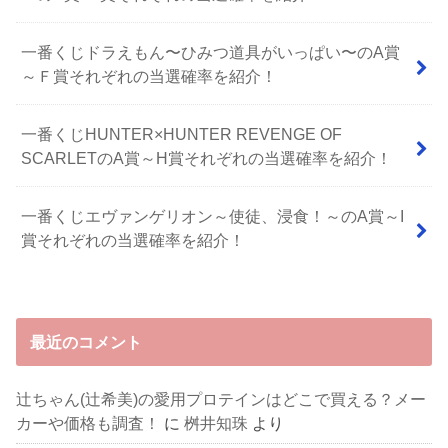
⼀番くじドラえもん〜ひみつ道具がいっぱい〜のA賞
～Ｆ賞それぞれの当選確率を紹介！
一番くじHUNTER×HUNTER REVENGE OF
SCARLETのA賞～H賞それぞれの当選確率を紹介！
一番くじエヴァンゲリオン～使徒、浸食！～のA賞～I
賞それぞれの当選確率を紹介！
最近のコメント
辻ちゃん(辻希美)の愛用プロテインはどこで買える？メー
カーや価格も調査！
に
桝井知珠
より