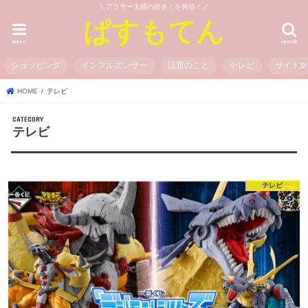
＼アラサー主婦の好き！を発信！／
ぱすもてん
menu
search
ショッピング
インフルエンサー
話題のこと
テレビ
サイト
HOME
テレビ
テレビ
テレビ