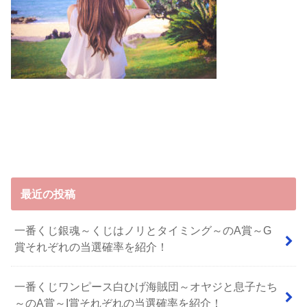
最近の投稿
一番くじ銀魂～くじはノリとタイミング～のA賞～G
賞それぞれの当選確率を紹介！
一番くじワンピース白ひげ海賊団～オヤジと息子たち
～のA賞～I賞それぞれの当選確率を紹介！