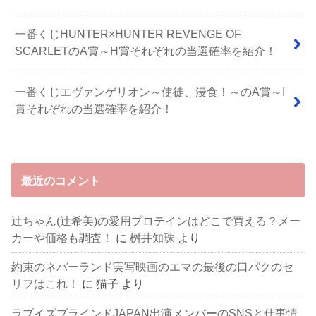
一番くじHUNTER×HUNTER REVENGE OF
SCARLETのA賞～H賞それぞれの当選確率を紹介！
一番くじエヴァンゲリオン～使徒、浸食！～のA賞～I
賞それぞれの当選確率を紹介！
最近のコメント
辻ちゃん(辻希美)の愛用プロテインはどこで買える？メー
カーや価格も調査！
に
桝井知珠
より
約束のネバーランド実写映画のエマの最後の口パクのセ
リフはこれ！
に
猫子
より
ラブイズブラインドJAPAN出演メンバーのSNSと仕事情