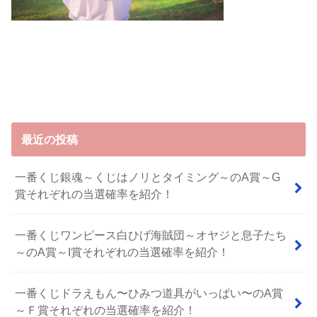
最近の投稿
一番くじ銀魂～くじはノリとタイミング～のA賞～G
賞それぞれの当選確率を紹介！
一番くじワンピース白ひげ海賊団～オヤジと息子たち
～のA賞～I賞それぞれの当選確率を紹介！
⼀番くじドラえもん〜ひみつ道具がいっぱい〜のA賞
～Ｆ賞それぞれの当選確率を紹介！