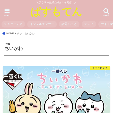
＼アラサー主婦の好き！を発信！／
ぱすもてん
menu
search
ショッピング
インフルエンサー
話題のこと
テレビ
サイト
HOME
タグ : ちいかわ
ちいかわ
ショッピング