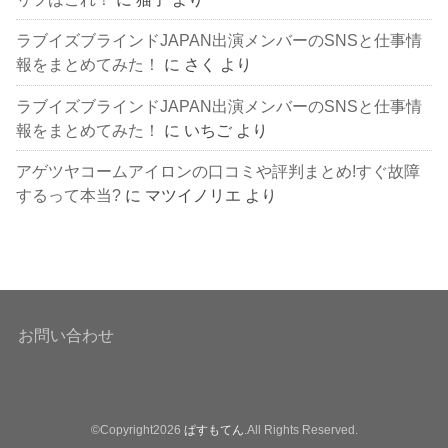
ラブイズブラインドJAPAN出演メンバーのSNSと仕事情
報をまとめてみた！
に
さく
より
ラブイズブラインドJAPAN出演メンバーのSNSと仕事情
報をまとめてみた！
に
いちご
より
アゲツヤコームアイロンの口コミや評判まとめ!すぐ故障
するって本当?
に
マツイノリエ
より
お問い合わせ
©Copyright2026
ぱすもてん
.All Rights Reserved.