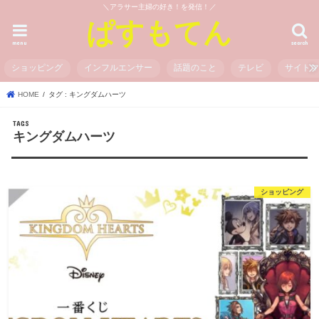
＼アラサー主婦の好き！を発信！／
ぱすもてん
menu
search
ショッピング
インフルエンサー
話題のこと
テレビ
サイト
HOME
タグ : キングダムハーツ
キングダムハーツ
ショッピング