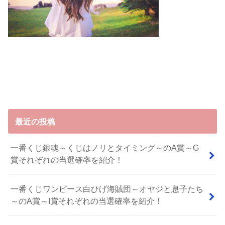
最近の投稿
一番くじ銀魂～くじはノリとタイミング～のA賞～G
賞それぞれの当選確率を紹介！
一番くじワンピース白ひげ海賊団～オヤジと息子たち
～のA賞～I賞それぞれの当選確率を紹介！