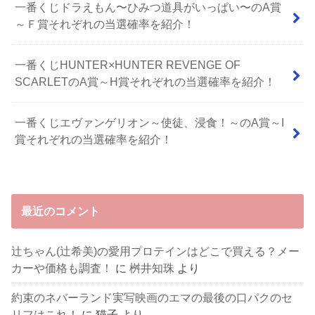
⼀番くじドラえもん〜ひみつ道具がいっぱい〜のA賞
～Ｆ賞それぞれの当選確率を紹介！
一番くじHUNTER×HUNTER REVENGE OF
SCARLETのA賞～H賞それぞれの当選確率を紹介！
一番くじエヴァンゲリオン～使徒、浸食！～のA賞～I
賞それぞれの当選確率を紹介！
最近のコメント
辻ちゃん(辻希美)の愛用プロテインはどこで買える？メー
カーや価格も調査！
に
桝井知珠
より
約束のネバーランド実写映画のエマの最後の口パクのセ
リフはこれ！
に
猫子
より