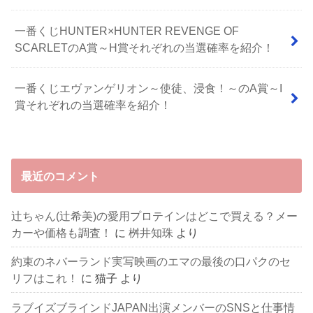
一番くじHUNTER×HUNTER REVENGE OF
SCARLETのA賞～H賞それぞれの当選確率を紹介！
一番くじエヴァンゲリオン～使徒、浸食！～のA賞～I
賞それぞれの当選確率を紹介！
最近のコメント
辻ちゃん(辻希美)の愛用プロテインはどこで買える？メー
カーや価格も調査！
に
桝井知珠
より
約束のネバーランド実写映画のエマの最後の口パクのセ
リフはこれ！
に
猫子
より
ラブイズブラインドJAPAN出演メンバーのSNSと仕事情