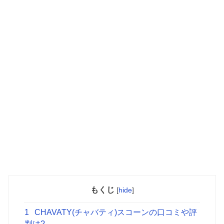
もくじ
[
hide
]
1
CHAVATY(チャバティ)スコーンの口コミや評
判は?