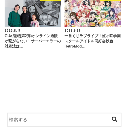
2020.11.17
2022.6.27
GU×鬼滅(第2弾)オンライン通販
一番くじラブライブ！虹ヶ咲学園
が繋がらない！サーバーエラーの
スクールアイドル同好会秋色
対処法は…
RetroMod…