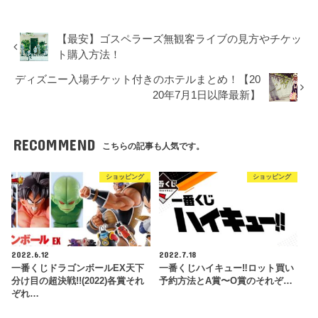
【最安】ゴスペラーズ無観客ライブの見方やチケッ
ト購入方法！
ディズニー入場チケット付きのホテルまとめ！【20
20年7月1日以降最新】
RECOMMEND
こちらの記事も人気です。
ショッピング
ショッピング
2022.6.12
2022.7.18
一番くじドラゴンボールEX天下
一番くじハイキュー‼ロット買い
分け目の超決戦!!(2022)各賞それ
予約方法とA賞〜O賞のそれぞ…
ぞれ…