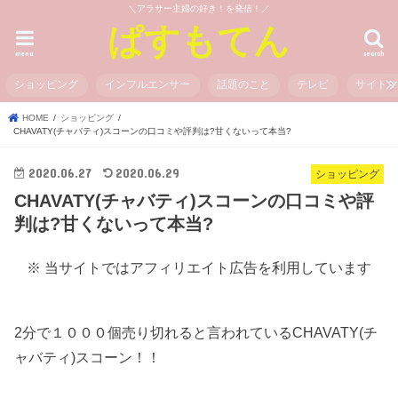
＼アラサー主婦の好き！を発信！／
ぱすもてん
menu
search
ショッピング
インフルエンサー
話題のこと
テレビ
サイト
HOME
ショッピング
CHAVATY(チャバティ)スコーンの口コミや評判は?甘くないって本当?
2020.06.27
2020.06.29
ショッピング
CHAVATY(チャバティ)スコーンの口コミや評
判は?甘くないって本当?
※ 当サイトではアフィリエイト広告を利用しています
2分で１０００個売り切れると言われているCHAVATY(チ
ャバティ)スコーン！！