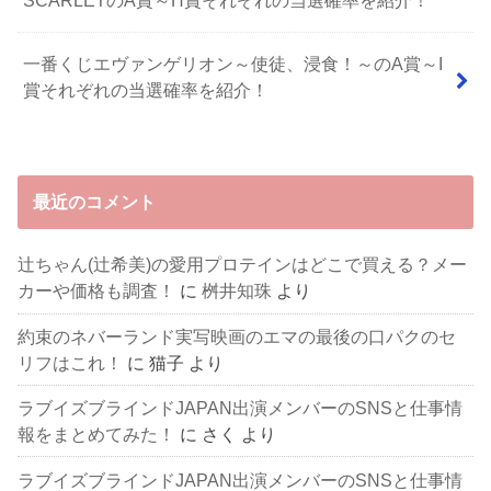
SCARLETのA賞～H賞それぞれの当選確率を紹介！
一番くじエヴァンゲリオン～使徒、浸食！～のA賞～I
賞それぞれの当選確率を紹介！
最近のコメント
辻ちゃん(辻希美)の愛用プロテインはどこで買える？メー
カーや価格も調査！
に
桝井知珠
より
約束のネバーランド実写映画のエマの最後の口パクのセ
リフはこれ！
に
猫子
より
ラブイズブラインドJAPAN出演メンバーのSNSと仕事情
報をまとめてみた！
に
さく
より
ラブイズブラインドJAPAN出演メンバーのSNSと仕事情