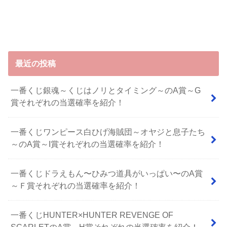
最近の投稿
一番くじ銀魂～くじはノリとタイミング～のA賞～G
賞それぞれの当選確率を紹介！
一番くじワンピース白ひげ海賊団～オヤジと息子たち
～のA賞～I賞それぞれの当選確率を紹介！
⼀番くじドラえもん〜ひみつ道具がいっぱい〜のA賞
～Ｆ賞それぞれの当選確率を紹介！
一番くじHUNTER×HUNTER REVENGE OF