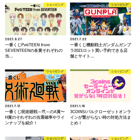
ショッピング
ショッピング
2023.8.27
2021.7.22
一番くじPetiTEEN from
一番くじ機動戦士ガンダムガンプ
SEVENTEENの各賞それぞれの
ラ2021ロット買い予約できる店
当…
舗とサイト…
ショッピング
ショッピング
2021.7.13
2021.1.18
一番くじ呪術廻戦～弐～のA賞〜
3COINS/パルクローゼットオンラ
H賞のそれぞれの当選確率やライ
インが繋がらない時の対処方法ま
ンナップを紹介！
とめ！
ショッピング
ショッピング