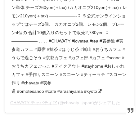
ン単体 チーズ260yen(＋tax) /カカオニブ210yen(＋tax) / レ
モン210yen(＋tax) ——————-⁑ ※公式オンラインショ
ップではチーズ2個、 カカオニブ2個、レモン2個、プレー
ン4個の 合計10個入りのセットで販売2,780yen ⁑
—————— . . . . #CHAVATY #lovetea #tea #表参道 #表
参道カフェ #原宿 #抹茶 #ほうじ茶 #嵐山 #おうちカフェ #
うちで過ごそう #京都カフェ #カフェ部 #カフェ #scone #
おうちカフェごっこ #テイクアウト #stayhome #おしゃれ
カフェ #手作りスコーン #スコーン #ティーラテ #スコーン
作り #chavaty #表参
道 #omotesando #cafe #arashiyama #kyoto
CHAVATY チャバティ
(@chavaty_japan)がシェアした投稿 –
2