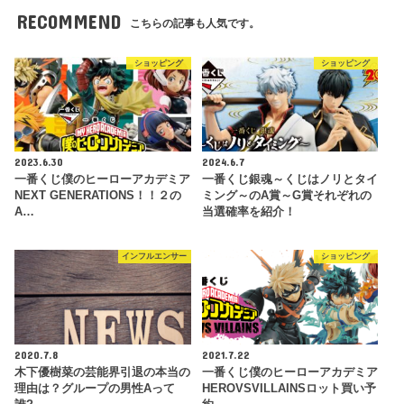
RECOMMEND
こちらの記事も人気です。
ショッピング
ショッピング
2023.6.30
2024.6.7
一番くじ僕のヒーローアカデミア
一番くじ銀魂～くじはノリとタイ
NEXT GENERATIONS！！２の
ミング～のA賞～G賞それぞれの
A…
当選確率を紹介！
インフルエンサー
ショッピング
2020.7.8
2021.7.22
木下優樹菜の芸能界引退の本当の
一番くじ僕のヒーローアカデミア
理由は？グループの男性Aって
HEROVSVILLAINSロット買い予