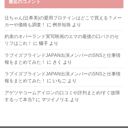
最近のコメント
辻ちゃん(辻希美)の愛用プロテインはどこで買える？メー
カーや価格も調査！
に
桝井知珠
より
約束のネバーランド実写映画のエマの最後の口パクのセ
リフはこれ！
に
猫子
より
ラブイズブラインドJAPAN出演メンバーのSNSと仕事情
報をまとめてみた！
に
さく
より
ラブイズブラインドJAPAN出演メンバーのSNSと仕事情
報をまとめてみた！
に
いちご
より
アゲツヤコームアイロンの口コミや評判まとめ!すぐ故障
するって本当?
に
マツイノリエ
より