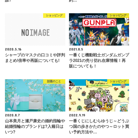
誰?
約…
ショッピング
ショッピング
2020.5.16
2021.8.5
シャープのマスクの口コミや評判
一番くじ機動戦士ガンダムガンプ
まとめ!倍率や再販についても!
ラ2021の売り切れ在庫情報！再
販についても！
話題のこと
ショッピング
2020.8.7
2022.9.19
山本美月と瀬戸康史の婚約指輪や
一番くじにしむらゆうじ～どうぶ
結婚指輪のブランドは?入籍日は
つ国の歩きかたのやつ～ロット買
いつ?
い予約方法や…