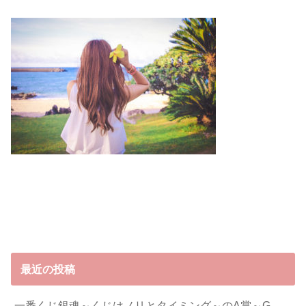
最近の投稿
一番くじ銀魂～くじはノリとタイミング～のA賞～G