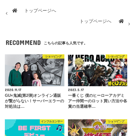
トップページへ
トップページへ
RECOMMEND
こちらの記事も人気です。
ショッピング
ショッピング
2020.11.17
2023.5.17
GU×鬼滅(第2弾)オンライン通販
一番くじ 僕のヒーローアカデミ
が繋がらない！サーバーエラーの
アー仲間ーのロット買い方法や各
対処法は…
賞の当選確率…
インフルエンサー
ショッピング