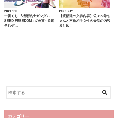
2024.1.19
2020.6.23
一番くじ 『機動戦士ガンダム
【渡部建の文春内容】佐々木希ち
SEED FREEDOM』のA賞～G賞
ゃんと不倫相手女性の会話の内容
それぞ…
まとめ！
カテゴリー