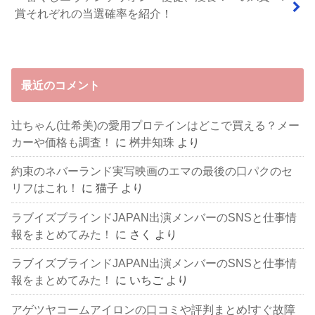
賞それぞれの当選確率を紹介！
最近のコメント
辻ちゃん(辻希美)の愛用プロテインはどこで買える？メー
カーや価格も調査！
に
桝井知珠
より
約束のネバーランド実写映画のエマの最後の口パクのセ
リフはこれ！
に
猫子
より
ラブイズブラインドJAPAN出演メンバーのSNSと仕事情
報をまとめてみた！
に
さく
より
ラブイズブラインドJAPAN出演メンバーのSNSと仕事情
報をまとめてみた！
に
いちご
より
アゲツヤコームアイロンの口コミや評判まとめ!すぐ故障