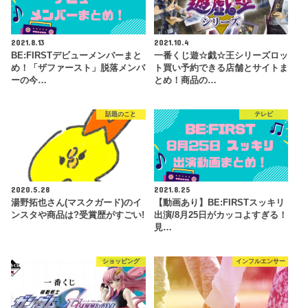
2021.8.13
2021.10.4
BE:FIRSTデビューメンバーまと
一番くじ遊☆戯☆王シリーズロッ
め！「ザファースト」脱落メンバ
ト買い予約できる店舗とサイトま
ーの今…
とめ！商品の…
話題のこと
テレビ
2020.5.28
2021.8.25
湯野拓也さん(マスクガード)のイ
【動画あり】BE:FIRSTスッキリ
ンスタや商品は?受賞歴がすごい!
出演/8月25日がカッコよすぎる！
見…
ショッピング
インフルエンサー