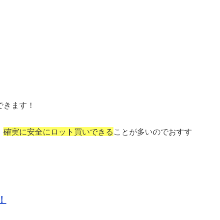
できます！
、
確実に安全にロット買いできる
ことが多いのでおすす
！