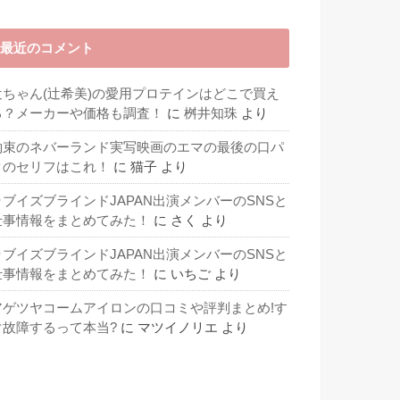
最近のコメント
辻ちゃん(辻希美)の愛用プロテインはどこで買え
る？メーカーや価格も調査！
に
桝井知珠
より
約束のネバーランド実写映画のエマの最後の口パ
クのセリフはこれ！
に
猫子
より
ラブイズブラインドJAPAN出演メンバーのSNSと
仕事情報をまとめてみた！
に
さく
より
ラブイズブラインドJAPAN出演メンバーのSNSと
仕事情報をまとめてみた！
に
いちご
より
アゲツヤコームアイロンの口コミや評判まとめ!す
ぐ故障するって本当?
に
マツイノリエ
より