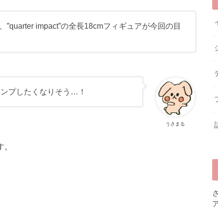
uarter impact”の全長18cmフィギュアが今回の目
コンプしたくなりそう…！
うさまる
す。