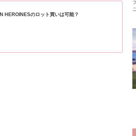
 HEROINES
のロット買いは可能？