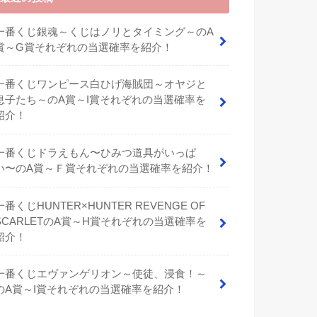
一番くじ銀魂～くじはノリとタイミング～のA
賞～G賞それぞれの当選確率を紹介！
一番くじワンピース白ひげ海賊団～オヤジと
息子たち～のA賞～I賞それぞれの当選確率を
紹介！
⼀番くじドラえもん〜ひみつ道具がいっぱ
い〜のA賞～Ｆ賞それぞれの当選確率を紹介！
一番くじHUNTER×HUNTER REVENGE OF
SCARLETのA賞～H賞それぞれの当選確率を
紹介！
一番くじエヴァンゲリオン～使徒、浸食！～
のA賞～I賞それぞれの当選確率を紹介！