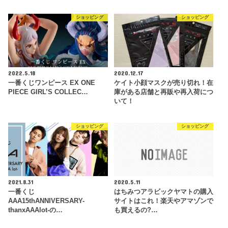
ショッピング
ショッピング
2022.5.18
2020.12.17
一番くじワンピース EX ONE
ケイト小顔マスクが売り切れ！在
PIECE GIRL’S COLLEC…
庫がある店舗と再販や再入荷につ
いて！
ショッピング
ショッピング
2021.8.31
2020.5.11
一番くじ
はちみつアラビックヤマトの購入
AAA15thANNIVERSARY-
サイトはこれ！楽天やアマゾンで
thanxAAAlot-の…
も買えるの?…