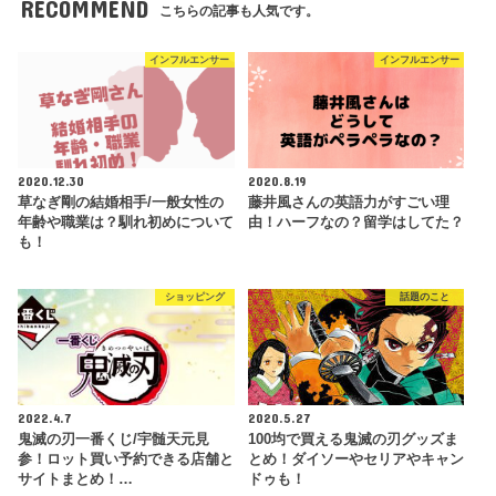
RECOMMEND
こちらの記事も人気です。
インフルエンサー
インフルエンサー
2020.12.30
2020.8.19
草なぎ剛の結婚相手/一般女性の
藤井風さんの英語力がすごい理
年齢や職業は？馴れ初めについて
由！ハーフなの？留学はしてた？
も！
ショッピング
話題のこと
2022.4.7
2020.5.27
鬼滅の刃一番くじ/宇髄天元見
100均で買える鬼滅の刃グッズま
参！ロット買い予約できる店舗と
とめ！ダイソーやセリアやキャン
サイトまとめ！…
ドゥも！