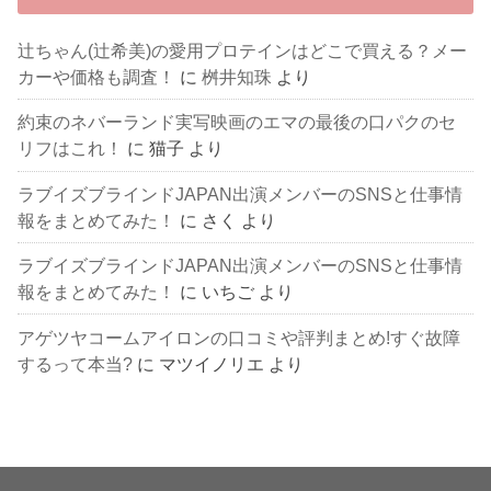
辻ちゃん(辻希美)の愛用プロテインはどこで買える？メー
カーや価格も調査！
に
桝井知珠
より
約束のネバーランド実写映画のエマの最後の口パクのセ
リフはこれ！
に
猫子
より
ラブイズブラインドJAPAN出演メンバーのSNSと仕事情
報をまとめてみた！
に
さく
より
ラブイズブラインドJAPAN出演メンバーのSNSと仕事情
報をまとめてみた！
に
いちご
より
アゲツヤコームアイロンの口コミや評判まとめ!すぐ故障
するって本当?
に
マツイノリエ
より