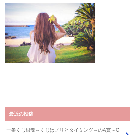
最近の投稿
一番くじ銀魂～くじはノリとタイミング～のA賞～G