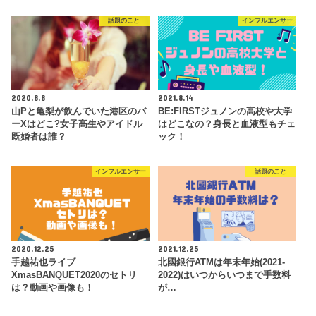
話題のこと
インフルエンサー
2020.8.8
2021.8.14
山Pと亀梨が飲んでいた港区のバ
BE:FIRSTジュノンの高校や大学
ーXはどこ?女子高生やアイドル
はどこなの？身長と血液型もチェ
既婚者は誰？
ック！
インフルエンサー
話題のこと
2020.12.25
2021.12.25
手越祐也ライブ
北國銀行ATMは年末年始(2021-
XmasBANQUET2020のセトリ
2022)はいつからいつまで手数料
は？動画や画像も！
が…