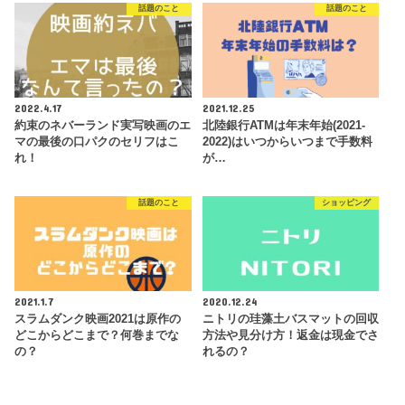
話題のこと
話題のこと
2022.4.17
2021.12.25
約束のネバーランド実写映画のエ
北陸銀行ATMは年末年始(2021-
マの最後の口パクのセリフはこ
2022)はいつからいつまで手数料
れ！
が…
話題のこと
ショッピング
2021.1.7
2020.12.24
スラムダンク映画2021は原作の
ニトリの珪藻土バスマットの回収
どこからどこまで？何巻までな
方法や見分け方！返金は現金でさ
の？
れるの？