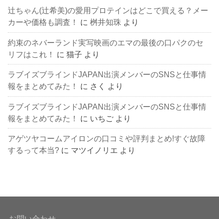
辻ちゃん(辻希美)の愛用プロテインはどこで買える？メー
カーや価格も調査！
に
桝井知珠
より
約束のネバーランド実写映画のエマの最後の口パクのセ
リフはこれ！
に
猫子
より
ラブイズブラインドJAPAN出演メンバーのSNSと仕事情
報をまとめてみた！
に
さく
より
ラブイズブラインドJAPAN出演メンバーのSNSと仕事情
報をまとめてみた！
に
いちご
より
アゲツヤコームアイロンの口コミや評判まとめ!すぐ故障
するって本当?
に
マツイノリエ
より
お問い合わせ