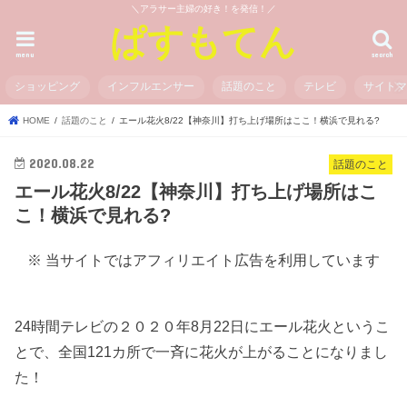
＼アラサー主婦の好き！を発信！／
ぱすもてん
menu
search
ショッピング
インフルエンサー
話題のこと
テレビ
サイト
HOME
話題のこと
エール花火8/22【神奈川】打ち上げ場所はここ！横浜で見れる?
2020.08.22
話題のこと
エール花火8/22【神奈川】打ち上げ場所はこ
こ！横浜で見れる?
※ 当サイトではアフィリエイト広告を利用しています
24時間テレビの２０２０年8月22日にエール花火というこ
とで、全国121カ所で一斉に花火が上がることになりまし
た！