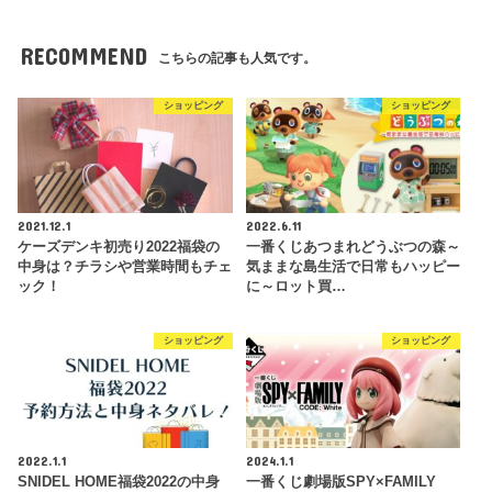
RECOMMEND
こちらの記事も人気です。
ショッピング
ショッピング
2021.12.1
2022.6.11
ケーズデンキ初売り2022福袋の
一番くじあつまれどうぶつの森～
中身は？チラシや営業時間もチェ
気ままな島生活で日常もハッピー
ック！
に～ロット買…
ショッピング
ショッピング
2022.1.1
2024.1.1
SNIDEL HOME福袋2022の中身
一番くじ劇場版SPY×FAMILY