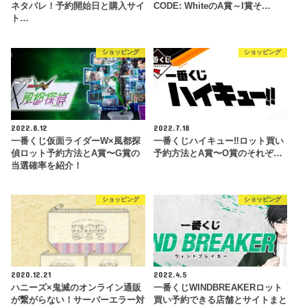
ネタバレ！予約開始日と購入サイ
CODE: WhiteのA賞～I賞そ…
ト…
ショッピング
ショッピング
2022.8.12
2022.7.18
一番くじ仮面ライダーW×風都探
一番くじハイキュー‼ロット買い
偵ロット予約方法とA賞〜G賞の
予約方法とA賞〜O賞のそれぞ…
当選確率を紹介！
ショッピング
ショッピング
2020.12.21
2022.4.5
ハニーズ×鬼滅のオンライン通販
一番くじWINDBREAKERロット
が繋がらない！サーバーエラー対
買い予約できる店舗とサイトまと