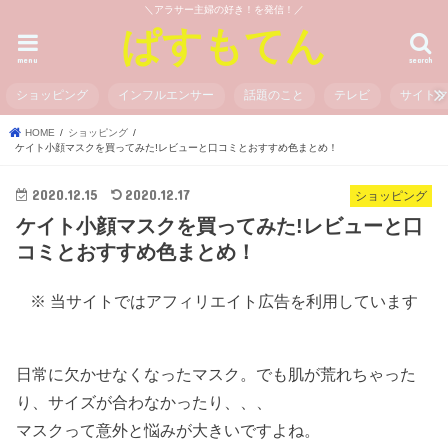
＼アラサー主婦の好き！を発信！／
ぱすもてん
menu
search
ショッピング
インフルエンサー
話題のこと
テレビ
サイト
HOME
ショッピング
ケイト小顔マスクを買ってみた!レビューと口コミとおすすめ色まとめ！
2020.12.15
2020.12.17
ショッピング
ケイト小顔マスクを買ってみた!レビューと口
コミとおすすめ色まとめ！
※ 当サイトではアフィリエイト広告を利用しています
日常に欠かせなくなったマスク。でも肌が荒れちゃった
り、サイズが合わなかったり、、、
マスクって意外と悩みが大きいですよね。