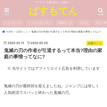
＼アラサー主婦の好き！を発信！／
ぱすもてん
menu
search
ショッピング
インフルエンサー
話題のこと
テレビ
サイト
HOME
話題のこと
鬼滅の刃の作者が引退するって本当?理由の家庭の事情ってなに?
2020.05.19
2020.05.20
話題のこと
鬼滅の刃の作者が引退するって本当?理由の家
庭の事情ってなに?
※ 当サイトではアフィリエイト広告を利用しています
鬼滅の刃が最終回を迎えましたね。ジャンプには珍しく
人気絶頂でスパッと終わった鬼滅の刃。