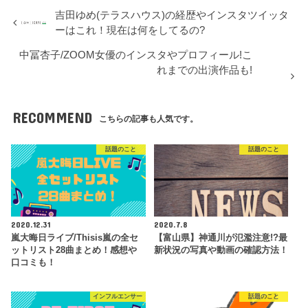
吉田ゆめ(テラスハウス)の経歴やインスタツイッタ
ーはこれ！現在は何をしてるの?
中冨杏子/ZOOM女優のインスタやプロフィール!こ
れまでの出演作品も!
RECOMMEND
こちらの記事も人気です。
話題のこと
話題のこと
2020.12.31
2020.7.8
嵐大晦日ライブ/Thisis嵐の全セ
【富山県】神通川が氾濫注意!?最
ットリスト28曲まとめ！感想や
新状況の写真や動画の確認方法！
口コミも！
インフルエンサー
話題のこと