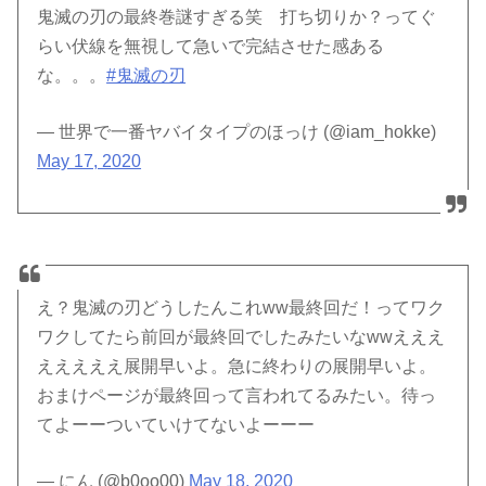
鬼滅の刃の最終巻謎すぎる笑 打ち切りか？ってぐ
らい伏線を無視して急いで完結させた感ある
な。。。
#鬼滅の刃
— 世界で一番ヤバイタイプのほっけ (@iam_hokke)
May 17, 2020
え？鬼滅の刃どうしたんこれww最終回だ！ってワク
ワクしてたら前回が最終回でしたみたいなwwえええ
えええええ展開早いよ。急に終わりの展開早いよ。
おまけページが最終回って言われてるみたい。待っ
てよーーついていけてないよーーー
— にん (@b0oo00)
May 18, 2020