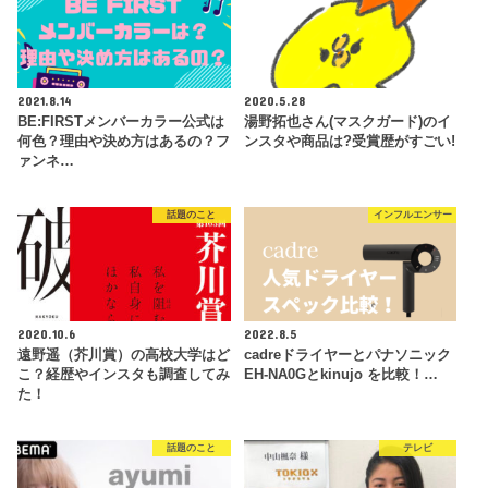
2021.8.14
2020.5.28
BE:FIRSTメンバーカラー公式は
湯野拓也さん(マスクガード)のイ
何色？理由や決め方はあるの？フ
ンスタや商品は?受賞歴がすごい!
ァンネ…
話題のこと
インフルエンサー
2020.10.6
2022.8.5
遠野遥（芥川賞）の高校大学はど
cadreドライヤーとパナソニック
こ？経歴やインスタも調査してみ
EH-NA0Gとkinujo を比較！…
た！
話題のこと
テレビ