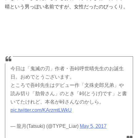
晴という男っぽい名前ですが、女性だったのびっくり。
今日は「鬼滅の刃」作者・吾峠呼世晴先生のお誕生
日。おめでとうございます。
ところで吾峠先生はデビュー作「文殊史郎兄弟」や
読み切り「肋骨さん」のとき「峠(とうげ)です」と書
いてたけれど、本名が峠さんなのかしら。
pic.twitter.com/KArzmtLWkU
— 龍月(Tatsuki) (@TYPE_Liar)
May 5, 2017