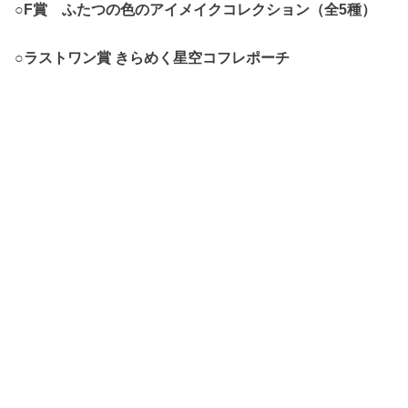
○F賞 ふたつの色のアイメイクコレクション（全5種）
○
ラストワン賞
きらめく星空コフレポーチ