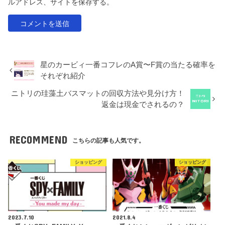
ルアドレス、サイトを保存する。
星のカービィ一番コフレのA賞〜F賞の当たる確率を
それぞれ紹介
ニトリの珪藻土バスマットの回収方法や見分け方！
返金は現金でされるの？
RECOMMEND
こちらの記事も人気です。
ショッピング
ショッピング
2023.7.10
2021.8.4