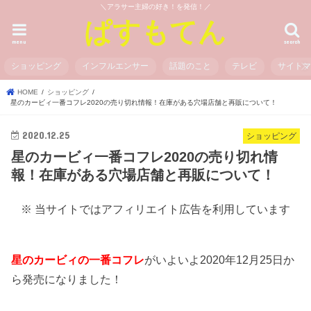
＼アラサー主婦の好き！を発信！／
ぱすもてん
menu
search
ショッピング
インフルエンサー
話題のこと
テレビ
サイト
HOME
ショッピング
星のカービィ一番コフレ2020の売り切れ情報！在庫がある穴場店舗と再販について！
2020.12.25
ショッピング
星のカービィ一番コフレ2020の売り切れ情
報！在庫がある穴場店舗と再販について！
※ 当サイトではアフィリエイト広告を利用しています
星のカービィの一番コフレ
がいよいよ2020年12月25日か
ら発売になりました！