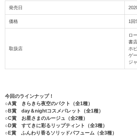
発売日
20
価格
1回
ロ
書
取扱店
ホ
ゲ
ジ
今回のラインナップ！
○
A賞 きらきら夜空のパクト（全1種）
○
B賞 day＆nightコスメパレット（全1種）
○
C賞 お星さまのルージュ（全2種）
○
D賞 すてきに彩るリップティント（全3種）
○
E賞 ふんわり香るソリッドパフューム（全3種）