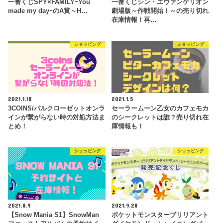
一番くじSPY×FAMILYｰYou
一番くじシン・エヴァンゲリオン
made my dayｰのA賞～H…
劇場版～作戦開始！～の売り切れ
在庫情報！再…
ショッピング
ショッピング
2021.1.18
2021.1.5
3COINS/パルクローゼットオンラ
セーラームーン乙女のカフェモカ
インが繋がらない時の対処方法ま
のシークレットは誰？売り切れ在
とめ！
庫情報も！
ショッピング
ショッピング
2021.8.9
2021.9.28
【Snow Mania S1】SnowMan
ポケットモンスターブリリアント