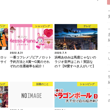
ピング
ショッピング
テレビ
2022.8.31
2020.7.9
～ロッ
一番コフレメゾピアノロット
浜崎あゆみは馬鹿じゃないの
とサイ
予約方法とA賞〜G賞のそれ
ラジオ音声はこれ！実話な
…
ぞれの当選確率を紹介！
の？【M愛すべき人がいて】
ピング
話題のこと
ショッピング