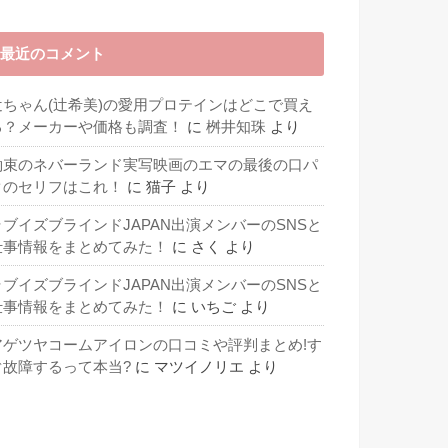
最近のコメント
辻ちゃん(辻希美)の愛用プロテインはどこで買え
る？メーカーや価格も調査！
に
桝井知珠
より
約束のネバーランド実写映画のエマの最後の口パ
クのセリフはこれ！
に
猫子
より
ラブイズブラインドJAPAN出演メンバーのSNSと
仕事情報をまとめてみた！
に
さく
より
ラブイズブラインドJAPAN出演メンバーのSNSと
仕事情報をまとめてみた！
に
いちご
より
アゲツヤコームアイロンの口コミや評判まとめ!す
ぐ故障するって本当?
に
マツイノリエ
より