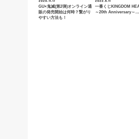
2020.11.17
2022.6.11
GU×鬼滅(第2弾)オンライン通
一番くじKINGDOM HE
販の発売開始は何時？繋がり
～20th Anniversary～
やすい方法も！