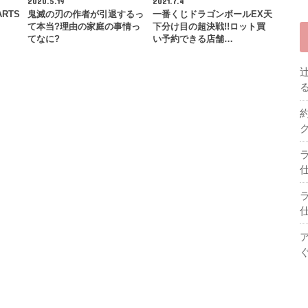
2020.5.19
2021.7.4
ARTS
鬼滅の刃の作者が引退するっ
一番くじドラゴンボールEX天
…
て本当?理由の家庭の事情っ
下分け目の超決戦!!ロット買
てなに?
い予約できる店舗…