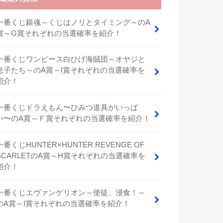
一番くじ銀魂～くじはノリとタイミング～のA
賞～G賞それぞれの当選確率を紹介！
一番くじワンピース白ひげ海賊団～オヤジと
息子たち～のA賞～I賞それぞれの当選確率を
紹介！
⼀番くじドラえもん〜ひみつ道具がいっぱ
い〜のA賞～Ｆ賞それぞれの当選確率を紹介！
一番くじHUNTER×HUNTER REVENGE OF
SCARLETのA賞～H賞それぞれの当選確率を
紹介！
一番くじエヴァンゲリオン～使徒、浸食！～
のA賞～I賞それぞれの当選確率を紹介！