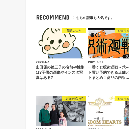
RECOMMEND
こちらの記事も人気です。
話題のこと
ショッ
2020.6.3
2021.6.28
山田優の第三子の名前や性別
一番くじ呪術廻戦～弐
は?子供の画像やインスタ写
ト買い予約できる店舗
真はある?
トまとめ！商品の内訳
ショッピング
ショッ