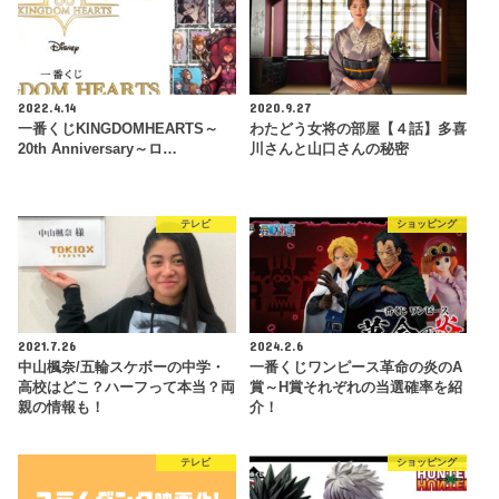
2022.4.14
2020.9.27
一番くじKINGDOMHEARTS～
わたどう女将の部屋【４話】多喜
20th Anniversary～ロ…
川さんと山口さんの秘密
テレビ
ショッピング
2021.7.26
2024.2.6
中山楓奈/五輪スケボーの中学・
一番くじワンピース革命の炎のA
高校はどこ？ハーフって本当？両
賞～H賞それぞれの当選確率を紹
親の情報も！
介！
テレビ
ショッピング