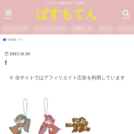
＼アラサー主婦の好き！を発信！／
ぱすもてん
menu
search
ショッピング
インフルエンサー
話題のこと
テレビ
サイト
HOME
f
2023.12.05
f
※ 当サイトではアフィリエイト広告を利用しています