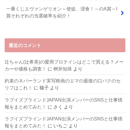
一番くじエヴァンゲリオン～使徒、浸食！～のA賞～I
賞それぞれの当選確率を紹介！
最近のコメント
辻ちゃん(辻希美)の愛用プロテインはどこで買える？メー
カーや価格も調査！
に
桝井知珠
より
約束のネバーランド実写映画のエマの最後の口パクのセ
リフはこれ！
に
猫子
より
ラブイズブラインドJAPAN出演メンバーのSNSと仕事情
報をまとめてみた！
に
さく
より
ラブイズブラインドJAPAN出演メンバーのSNSと仕事情
報をまとめてみた！
に
いちご
より