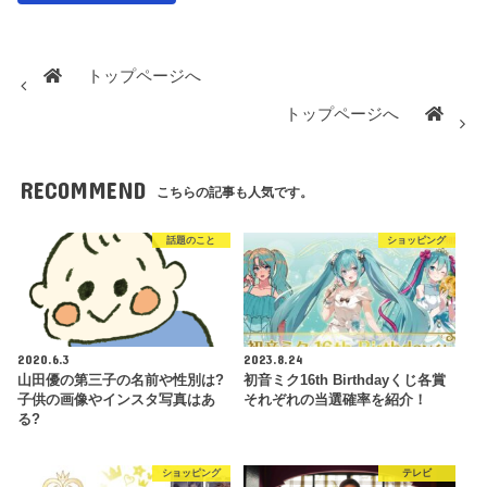
トップページへ
トップページへ
RECOMMEND
こちらの記事も人気です。
話題のこと
ショッピング
2020.6.3
2023.8.24
山田優の第三子の名前や性別は?
初音ミク16th Birthdayくじ各賞
子供の画像やインスタ写真はあ
それぞれの当選確率を紹介！
る?
ショッピング
テレビ