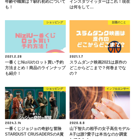
年齢や職業は？馴れ初めについて
インスタツイッターはこれ！現在
も！
は何をして…
ショッピング
話題のこと
2021.2.28
2021.1.7
一番くじNiziUのロット買い予約
スラムダンク映画2021は原作の
方法まとめ！商品のラインナップ
どこからどこまで？何巻までな
も紹介！
の？
ショッピング
インフルエンサー
2024.3.14
2020.8.8
一番くじジョジョの奇妙な冒険
山下智久の相手の女子高生モデル
STARDUST CRUSADERSのA賞
A子は誰?愛子は本当なのか調査