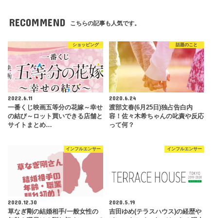
RECOMMEND
こちらの記事も人気です。
ショッピング
話題のこと
2022.6.11
2020.6.24
一番くじ映画五等分の花嫁～幸せ
渡部文春(6月25日)独占告白内
の結び～ロット買いできる店舗と
容！佐々木希ちゃんの叱責や反応
サイトまとめ…
って何？
インフルエンサー
インフルエンサー
2020.12.30
2020.5.19
草なぎ剛の結婚相手/一般女性の
吉田ゆめ(テラスハウス)の経歴や