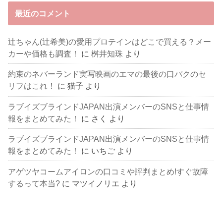
最近のコメント
辻ちゃん(辻希美)の愛用プロテインはどこで買える？メー
カーや価格も調査！
に
桝井知珠
より
約束のネバーランド実写映画のエマの最後の口パクのセ
リフはこれ！
に
猫子
より
ラブイズブラインドJAPAN出演メンバーのSNSと仕事情
報をまとめてみた！
に
さく
より
ラブイズブラインドJAPAN出演メンバーのSNSと仕事情
報をまとめてみた！
に
いちご
より
アゲツヤコームアイロンの口コミや評判まとめ!すぐ故障
するって本当?
に
マツイノリエ
より