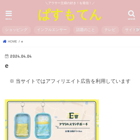
＼アラサー主婦の好き！を発信！／
ぱすもてん
menu
search
ショッピング
インフルエンサー
話題のこと
テレビ
サイト
HOME
e
2024.04.04
e
※ 当サイトではアフィリエイト広告を利用しています