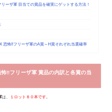
‼フリーザ軍 目当ての賞品を確実にゲットする方法！
法
X 恐怖‼フリーザ軍のA賞～H賞それぞれ当選確率
 恐怖‼フリーザ軍 賞品の内訳と各賞の当
軍
は、
１ロット８０本です
。