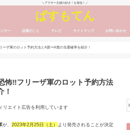
＼アラサー主婦の好き！を発信！／
ぱすもてん
エンサー
話題のこと
テレビ
サイトマップ
お問い合わせ
フリーザ軍のロット予約方法とA賞〜H賞の当選確率を紹介！
恐怖‼フリーザ軍のロット予約方法
介！
フィリエイト広告を利用しています
軍
が、
2023年2月25日（土）
より発売されることが決定