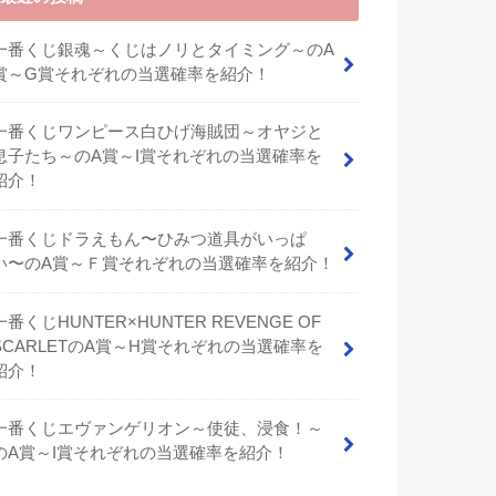
一番くじ銀魂～くじはノリとタイミング～のA
賞～G賞それぞれの当選確率を紹介！
一番くじワンピース白ひげ海賊団～オヤジと
息子たち～のA賞～I賞それぞれの当選確率を
紹介！
⼀番くじドラえもん〜ひみつ道具がいっぱ
い〜のA賞～Ｆ賞それぞれの当選確率を紹介！
一番くじHUNTER×HUNTER REVENGE OF
SCARLETのA賞～H賞それぞれの当選確率を
紹介！
一番くじエヴァンゲリオン～使徒、浸食！～
のA賞～I賞それぞれの当選確率を紹介！