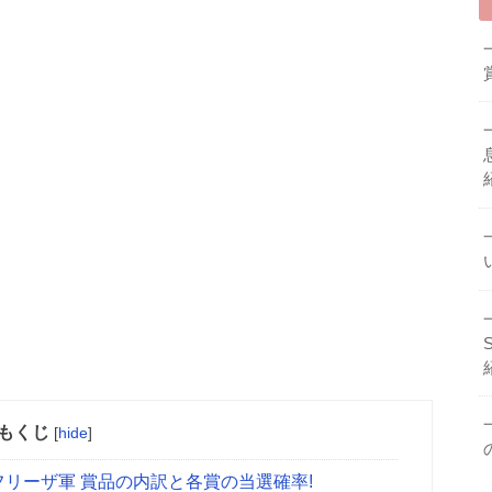
もくじ
[
hide
]
‼フリーザ軍 賞品の内訳と各賞の当選確率!