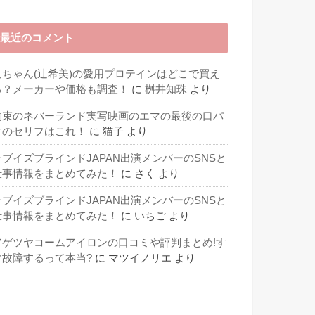
最近のコメント
辻ちゃん(辻希美)の愛用プロテインはどこで買え
る？メーカーや価格も調査！
に
桝井知珠
より
約束のネバーランド実写映画のエマの最後の口パ
クのセリフはこれ！
に
猫子
より
ラブイズブラインドJAPAN出演メンバーのSNSと
仕事情報をまとめてみた！
に
さく
より
ラブイズブラインドJAPAN出演メンバーのSNSと
仕事情報をまとめてみた！
に
いちご
より
アゲツヤコームアイロンの口コミや評判まとめ!す
ぐ故障するって本当?
に
マツイノリエ
より