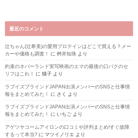
最近のコメント
辻ちゃん(辻希美)の愛用プロテインはどこで買える？メー
カーや価格も調査！
に
桝井知珠
より
約束のネバーランド実写映画のエマの最後の口パクのセ
リフはこれ！
に
猫子
より
ラブイズブラインドJAPAN出演メンバーのSNSと仕事情
報をまとめてみた！
に
さく
より
ラブイズブラインドJAPAN出演メンバーのSNSと仕事情
報をまとめてみた！
に
いちご
より
アゲツヤコームアイロンの口コミや評判まとめ!すぐ故障
するって本当?
に
マツイノリエ
より