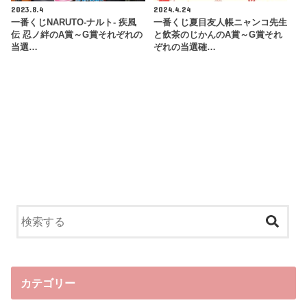
2023.8.4
2024.4.24
一番くじNARUTO-ナルト- 疾風
一番くじ夏目友人帳ニャンコ先生
伝 忍ノ絆のA賞～G賞それぞれの
と飲茶のじかんのA賞～G賞それ
当選…
ぞれの当選確…
カテゴリー