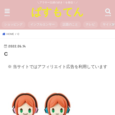
＼アラサー主婦の好き！を発信！／
ぱすもてん
menu
search
ショッピング
インフルエンサー
話題のこと
テレビ
サイト
HOME
C
2022.06.14
C
※ 当サイトではアフィリエイト広告を利用しています