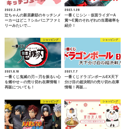
2022.3.29
2023.1.28
辻ちゃんの新居豪邸のキッチンメ
一番くじシン・仮面ライダーA
ーカーはどこ？シルバニアファミ
賞〜E賞のそれぞれの当選確率を
リーみたいで…
紹介！
ショッピング
ショッピング
2021.8.18
2021.7.7
一番くじ鬼滅の刃～刃を振るい心
一番くじドラゴンボールEX天下
を燃やせ～の売り切れ在庫情報！
分け目の超決戦!!の売り切れ在庫
再販についても！
情報！再販…
ショッピング
ショッピング