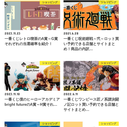
ショッピング
ショッピング
2023.11.23
2021.6.28
一番くじレトロ喫茶のA賞～G賞
一番くじ呪術廻戦～弐～ロット買
それぞれの当選確率を紹介！
い予約できる店舗とサイトまと
め！商品の内訳…
ショッピング
ショッピング
2023.11.10
2022.6.11
一番くじ僕のヒーローアカデミア
一番くじワンピース匠ノ系譜決闘
bright futureのA賞～H賞それ…
ノ記ロット買い予約できる店舗と
サイトまとめ…
ショッピング
ショッピング