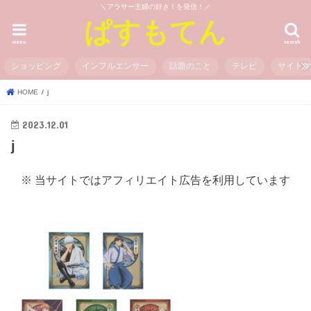
＼アラサー主婦の好き！を発信！／
ぱすもてん
menu
search
ショッピング
インフルエンサー
話題のこと
テレビ
サイト
HOME
j
2023.12.01
j
※ 当サイトではアフィリエイト広告を利用しています