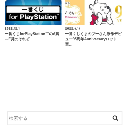
2022.12.1
2022.4.14
一番くじforPlayStation™のA賞
一番くじくまのプーさん原作デビ
～F賞のそれぞ…
ュー95周年Anniversaryロット
買…