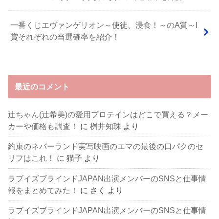
一番くじエヴァンゲリオン～使徒、浸食！～のA賞～I
賞それぞれの当選確率を紹介！
最近のコメント
辻ちゃん(辻希美)の愛用プロテインはどこで買える？メー
カーや価格も調査！
に
桝井知珠
より
約束のネバーランド実写映画のエマの最後の口パクのセ
リフはこれ！
に
猫子
より
ラブイズブラインドJAPAN出演メンバーのSNSと仕事情
報をまとめてみた！
に
さく
より
ラブイズブラインドJAPAN出演メンバーのSNSと仕事情