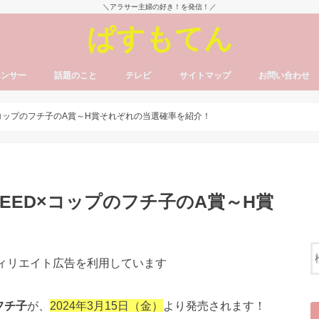
＼アラサー主婦の好き！を発信！／
ぱすもてん
エンサー
話題のこと
テレビ
サイトマップ
お問い合わせ
×コップのフチ子のA賞～H賞それぞれの当選確率を紹介！
EED×コップのフチ子のA賞～H賞
！
フィリエイト広告を利用しています
フチ子
が、
2024年3月15
日（金）
より発売されます！