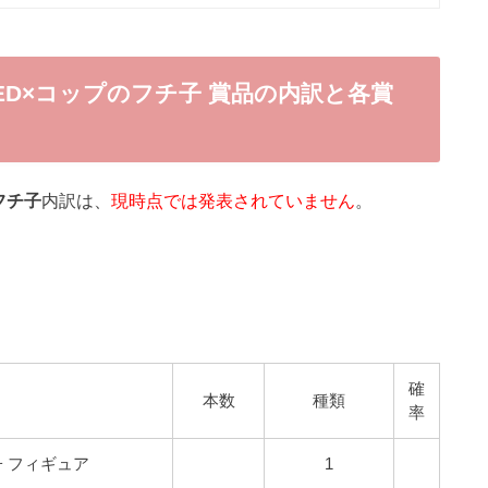
ED×コップのフチ子 賞品の内訳と各賞
フチ子
内訳は、
現時点では発表されていません
。
確
本数
種類
率
 フィギュア
1