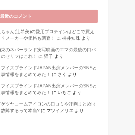
最近のコメント
辻ちゃん(辻希美)の愛用プロテインはどこで買え
る？メーカーや価格も調査！
に
桝井知珠
より
約束のネバーランド実写映画のエマの最後の口パ
クのセリフはこれ！
に
猫子
より
ラブイズブラインドJAPAN出演メンバーのSNSと
仕事情報をまとめてみた！
に
さく
より
ラブイズブラインドJAPAN出演メンバーのSNSと
仕事情報をまとめてみた！
に
いちご
より
アゲツヤコームアイロンの口コミや評判まとめ!す
ぐ故障するって本当?
に
マツイノリエ
より