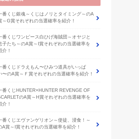
一番くじ銀魂～くじはノリとタイミング～のA
賞～G賞それぞれの当選確率を紹介！
一番くじワンピース白ひげ海賊団～オヤジと
息子たち～のA賞～I賞それぞれの当選確率を
紹介！
⼀番くじドラえもん〜ひみつ道具がいっぱ
い〜のA賞～Ｆ賞それぞれの当選確率を紹介！
一番くじHUNTER×HUNTER REVENGE OF
SCARLETのA賞～H賞それぞれの当選確率を
紹介！
一番くじエヴァンゲリオン～使徒、浸食！～
のA賞～I賞それぞれの当選確率を紹介！