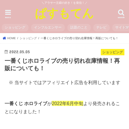
＼アラサー主婦の好き！を発信！／
ぱすもてん
menu
search
ショッピング
インフルエンサー
話題のこと
テレビ
サイト
HOME
ショッピング
一番くじホロライブの売り切れ在庫情報！再販についても！
2022.05.05
ショッピング
一番くじホロライブの売り切れ在庫情報！再
販についても！
※ 当サイトではアフィリエイト広告を利用しています
一番くじ ホロライブ
が
2022年6月中旬
より発売されるこ
とになりました！