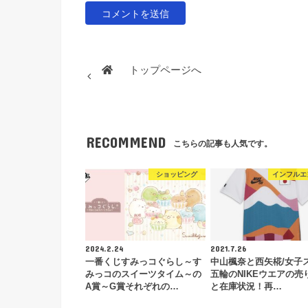
トップページへ
RECOMMEND
こちらの記事も人気です。
ショッピング
インフルエ
2024.2.24
2021.7.26
一番くじすみっコぐらし～す
中山楓奈と西矢椛/女子
みっコのスイーツタイム～の
五輪のNIKEウエアの売
A賞～G賞それぞれの…
と在庫状況！再…