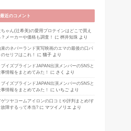
最近のコメント
辻ちゃん(辻希美)の愛用プロテインはどこで買え
る？メーカーや価格も調査！
に
桝井知珠
より
約束のネバーランド実写映画のエマの最後の口パ
クのセリフはこれ！
に
猫子
より
ラブイズブラインドJAPAN出演メンバーのSNSと
仕事情報をまとめてみた！
に
さく
より
ラブイズブラインドJAPAN出演メンバーのSNSと
仕事情報をまとめてみた！
に
いちご
より
アゲツヤコームアイロンの口コミや評判まとめ!す
ぐ故障するって本当?
に
マツイノリエ
より