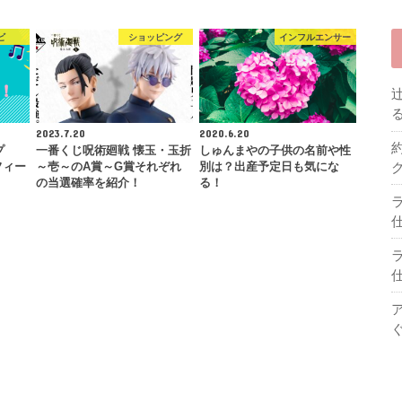
ビ
ショッピング
インフルエンサー
2023.7.20
2020.6.20
プ
一番くじ呪術廻戦 懐玉・玉折
しゅんまやの子供の名前や性
フィー
～壱～のA賞～G賞それぞれ
別は？出産予定日も気にな
の当選確率を紹介！
る！