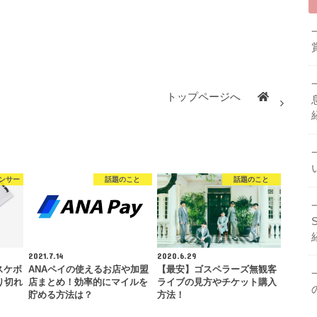
トップページへ
ンサー
話題のこと
話題のこと
2021.7.14
2020.6.29
スケボ
ANAペイの使えるお店や加盟
【最安】ゴスペラーズ無観客
り切れ
店まとめ！効率的にマイルを
ライブの見方やチケット購入
貯める方法は？
方法！