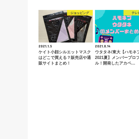
ショッピング
テレ
2021.1.5
2021.8.14
ケイト小顔シルエットマスク
ウタタネ/東大【ハモネ
はどこで買える？販売店や通
2021夏】メンバープロ
販サイトまとめ！
ル！開発したアカペ…