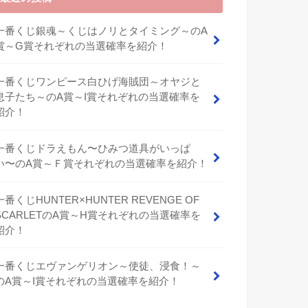
一番くじ銀魂～くじはノリとタイミング～のA
賞～G賞それぞれの当選確率を紹介！
一番くじワンピース白ひげ海賊団～オヤジと
息子たち～のA賞～I賞それぞれの当選確率を
紹介！
⼀番くじドラえもん〜ひみつ道具がいっぱ
い〜のA賞～Ｆ賞それぞれの当選確率を紹介！
一番くじHUNTER×HUNTER REVENGE OF
SCARLETのA賞～H賞それぞれの当選確率を
紹介！
一番くじエヴァンゲリオン～使徒、浸食！～
のA賞～I賞それぞれの当選確率を紹介！