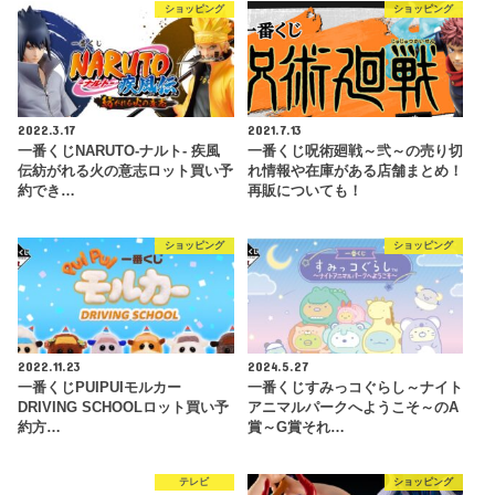
ショッピング
ショッピング
2022.3.17
2021.7.13
一番くじNARUTO-ナルト- 疾風
一番くじ呪術廻戦～弐～の売り切
伝紡がれる火の意志ロット買い予
れ情報や在庫がある店舗まとめ！
約でき…
再販についても！
ショッピング
ショッピング
2022.11.23
2024.5.27
一番くじPUIPUIモルカー
一番くじすみっコぐらし～ナイト
DRIVING SCHOOLロット買い予
アニマルパークへようこそ～のA
約方…
賞～G賞それ…
テレビ
ショッピング