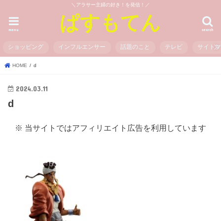
＼アラサー主婦の好き！を発信！／
ぱすもてん
menu
search
ショッピング
インフルエンサー
話題のこと
テレビ
サイト
HOME
d
2024.03.11
d
※ 当サイトではアフィリエイト広告を利用しています