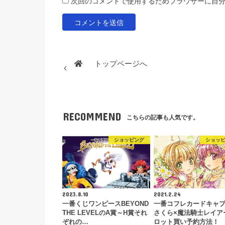
次回のコメントで使用するためブラウザーに自
トップページへ
RECOMMEND
こちらの記事も人気です。
ショッピング
ショッ
2023.8.10
2021.2.24
一番くじワンピースBEYOND
一番コフレカードキャ
THE LEVELのA賞～H賞それ
さくら×魔法騎士レイア
ぞれの…
ロット買い予約方法！