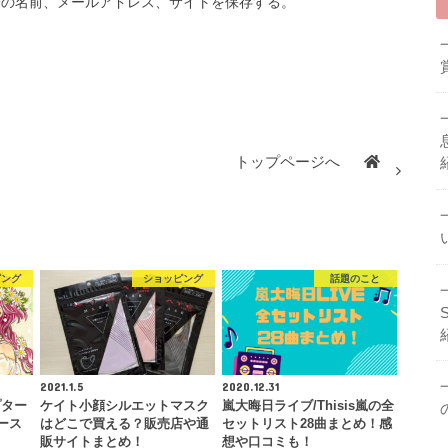
分の名前、メールアドレス、サイトを保存する。
トップページへ
ピング
ショッピング
話題のこと
2021.1.5
2020.12.31
プター
ケイト小顔シルエットマスク
嵐大晦日ライブ/Thisis嵐の全
ース
はどこで買える？販売店や通
セットリスト28曲まとめ！感
販サイトまとめ！
想や口コミも！