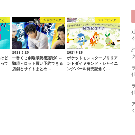
こと
ショッピング
ショッピング
2022.3.25
2021.9.28
所はど
一番くじ劇場版呪術廻戦0 ～
ポケットモンスターブリリア
いって
顕現～ロット買い予約できる
ントダイヤモンド・シャイニ
店舗とサイトまとめ…
ングパール発売記念く…