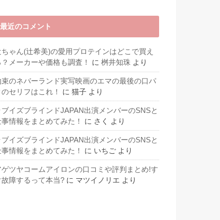
最近のコメント
辻ちゃん(辻希美)の愛用プロテインはどこで買え
る？メーカーや価格も調査！
に
桝井知珠
より
約束のネバーランド実写映画のエマの最後の口パ
クのセリフはこれ！
に
猫子
より
ラブイズブラインドJAPAN出演メンバーのSNSと
仕事情報をまとめてみた！
に
さく
より
ラブイズブラインドJAPAN出演メンバーのSNSと
仕事情報をまとめてみた！
に
いちご
より
アゲツヤコームアイロンの口コミや評判まとめ!す
ぐ故障するって本当?
に
マツイノリエ
より