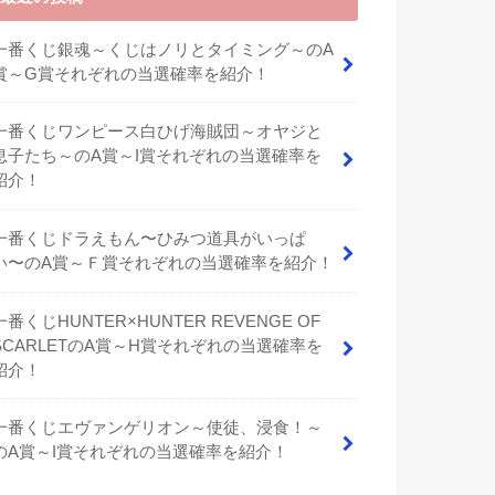
一番くじ銀魂～くじはノリとタイミング～のA
賞～G賞それぞれの当選確率を紹介！
一番くじワンピース白ひげ海賊団～オヤジと
息子たち～のA賞～I賞それぞれの当選確率を
紹介！
⼀番くじドラえもん〜ひみつ道具がいっぱ
い〜のA賞～Ｆ賞それぞれの当選確率を紹介！
一番くじHUNTER×HUNTER REVENGE OF
SCARLETのA賞～H賞それぞれの当選確率を
紹介！
一番くじエヴァンゲリオン～使徒、浸食！～
のA賞～I賞それぞれの当選確率を紹介！