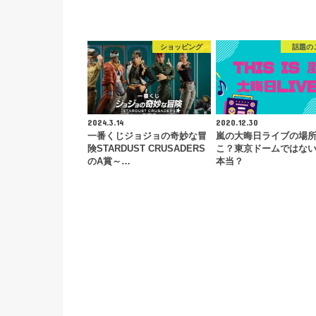
ショッピング
話題の
2024.3.14
2020.12.30
一番くじジョジョの奇妙な冒
嵐の大晦日ライブの場
険STARDUST CRUSADERS
こ？東京ドームではな
のA賞～…
本当？