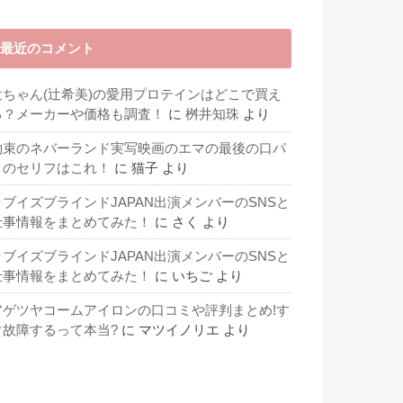
最近のコメント
辻ちゃん(辻希美)の愛用プロテインはどこで買え
る？メーカーや価格も調査！
に
桝井知珠
より
約束のネバーランド実写映画のエマの最後の口パ
クのセリフはこれ！
に
猫子
より
ラブイズブラインドJAPAN出演メンバーのSNSと
仕事情報をまとめてみた！
に
さく
より
ラブイズブラインドJAPAN出演メンバーのSNSと
仕事情報をまとめてみた！
に
いちご
より
アゲツヤコームアイロンの口コミや評判まとめ!す
ぐ故障するって本当?
に
マツイノリエ
より