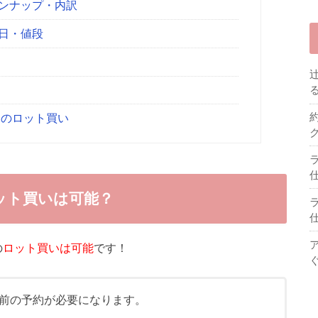
インナップ・内訳
売日・値段
～のロット買い
ット買いは可能？
の
ロット買いは可能
です！
前の予約が必要になります。