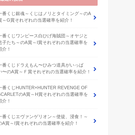
一番くじ銀魂～くじはノリとタイミング～のA
賞～G賞それぞれの当選確率を紹介！
一番くじワンピース白ひげ海賊団～オヤジと
息子たち～のA賞～I賞それぞれの当選確率を
紹介！
⼀番くじドラえもん〜ひみつ道具がいっぱ
い〜のA賞～Ｆ賞それぞれの当選確率を紹介！
一番くじHUNTER×HUNTER REVENGE OF
SCARLETのA賞～H賞それぞれの当選確率を
紹介！
一番くじエヴァンゲリオン～使徒、浸食！～
のA賞～I賞それぞれの当選確率を紹介！