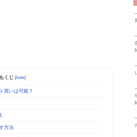
もくじ
[
hide
]
ット買いは可能？
法
す方法