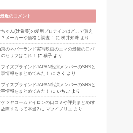
最近のコメント
辻ちゃん(辻希美)の愛用プロテインはどこで買え
る？メーカーや価格も調査！
に
桝井知珠
より
約束のネバーランド実写映画のエマの最後の口パ
クのセリフはこれ！
に
猫子
より
ラブイズブラインドJAPAN出演メンバーのSNSと
仕事情報をまとめてみた！
に
さく
より
ラブイズブラインドJAPAN出演メンバーのSNSと
仕事情報をまとめてみた！
に
いちご
より
アゲツヤコームアイロンの口コミや評判まとめ!す
ぐ故障するって本当?
に
マツイノリエ
より