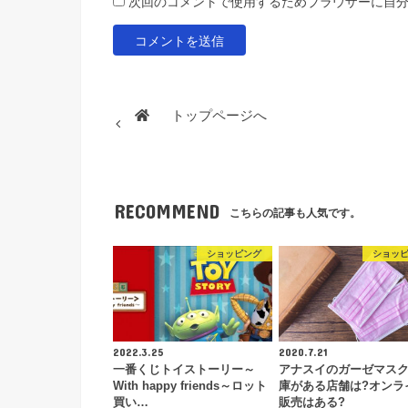
次回のコメントで使用するためブラウザーに自
トップページへ
RECOMMEND
こちらの記事も人気です。
ショッピング
ショッ
2022.3.25
2020.7.21
一番くじトイストーリー～
アナスイのガーゼマス
With happy friends～ロット
庫がある店舗は?オンラ
買い…
販売はある?