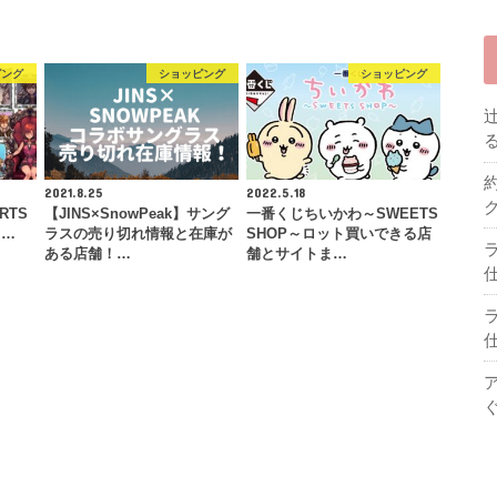
ピング
ショッピング
ショッピング
2021.8.25
2022.5.18
RTS
【JINS×SnowPeak】サング
一番くじちいかわ～SWEETS
ロ…
ラスの売り切れ情報と在庫が
SHOP～ロット買いできる店
ある店舗！…
舗とサイトま…