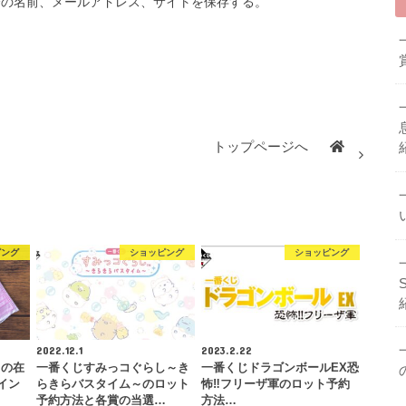
分の名前、メールアドレス、サイトを保存する。
トップページへ
ピング
ショッピング
ショッピング
2022.12.1
2023.2.22
クの在
一番くじすみっコぐらし～き
一番くじドラゴンボールEX恐
イン
らきらバスタイム～のロット
怖‼フリーザ軍のロット予約
予約方法と各賞の当選…
方法…