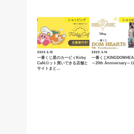
ショッピング
ショッ
2022.6.12
2022.4.14
一番くじ星のカービィKirby
一番くじKINGDOMHEA
Caféロット買いできる店舗と
～20th Anniversary～
サイトまと…