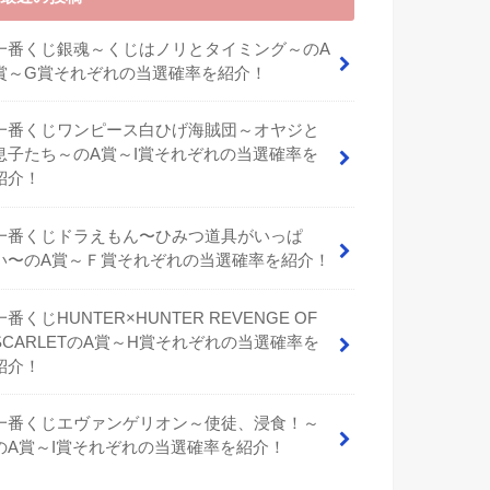
一番くじ銀魂～くじはノリとタイミング～のA
賞～G賞それぞれの当選確率を紹介！
一番くじワンピース白ひげ海賊団～オヤジと
息子たち～のA賞～I賞それぞれの当選確率を
紹介！
⼀番くじドラえもん〜ひみつ道具がいっぱ
い〜のA賞～Ｆ賞それぞれの当選確率を紹介！
一番くじHUNTER×HUNTER REVENGE OF
SCARLETのA賞～H賞それぞれの当選確率を
紹介！
一番くじエヴァンゲリオン～使徒、浸食！～
のA賞～I賞それぞれの当選確率を紹介！