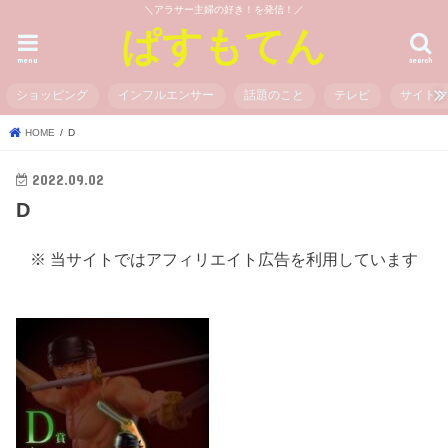
＼アラサー主婦の好き！を発信！／
ぱすもてん
menu
search
ショッピング
インフルエンサー
話題のこと
テレビ
サイト
HOME
D
2022.09.02
D
※ 当サイトではアフィリエイト広告を利用しています