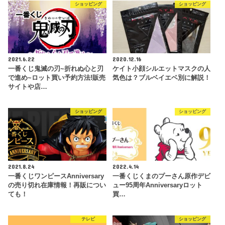
ショッピング
ショッピング
2021.6.22
2020.12.16
一番くじ鬼滅の刃~折れぬ心と刃
ケイト小顔シルエットマスクの人
で進め~ロット買い予約方法!販売
気色は？ブルベイエベ別に解説！
サイトや店…
ショッピング
ショッピング
2021.8.24
2022.4.14
一番くじワンピースAnniversary
一番くじくまのプーさん原作デビ
の売り切れ在庫情報！再販につい
ュー95周年Anniversaryロット
ても！
買…
テレビ
ショッピング