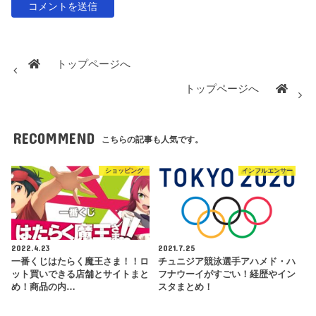
トップページへ
トップページへ
RECOMMEND
こちらの記事も人気です。
ショッピング
インフルエンサー
2022.4.23
2021.7.25
一番くじはたらく魔王さま！！ロ
チュニジア競泳選手アハメド・ハ
ット買いできる店舗とサイトまと
フナウーイがすごい！経歴やイン
め！商品の内…
スタまとめ！