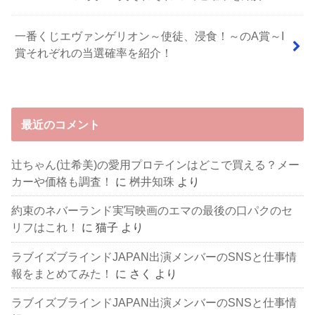
一番くじエヴァンゲリオン～使徒、浸食！～のA賞～I
賞それぞれの当選確率を紹介！
最近のコメント
辻ちゃん(辻希美)の愛用プロテインはどこで買える？メー
カーや価格も調査！
に
桝井知珠
より
約束のネバーランド実写映画のエマの最後の口パクのセ
リフはこれ！
に
猫子
より
ラブイズブラインドJAPAN出演メンバーのSNSと仕事情
報をまとめてみた！
に
さく
より
ラブイズブラインドJAPAN出演メンバーのSNSと仕事情