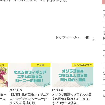
トップページへ
ピング
テレビ
インフルエンサー
2022.2.20
2021.4.8
プター
【動画】北京五輪フィギュア
オリラジ藤森のブラジル人彼
ース
エキシビジョン/ジーニー(ア
女の画像や馴れ初め！実はも
ラジン)の見逃し動…
うプロポーズ済み！