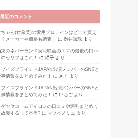
最近のコメント
辻ちゃん(辻希美)の愛用プロテインはどこで買え
る？メーカーや価格も調査！
に
桝井知珠
より
約束のネバーランド実写映画のエマの最後の口パ
クのセリフはこれ！
に
猫子
より
ラブイズブラインドJAPAN出演メンバーのSNSと
仕事情報をまとめてみた！
に
さく
より
ラブイズブラインドJAPAN出演メンバーのSNSと
仕事情報をまとめてみた！
に
いちご
より
アゲツヤコームアイロンの口コミや評判まとめ!す
ぐ故障するって本当?
に
マツイノリエ
より