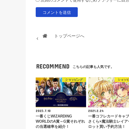
トップページへ
RECOMMEND
こちらの記事も人気です。
ショッピング
ショッ
2023.7.10
2021.2.24
一番くじWIZARDING
一番コフレカードキャ
WORLDのA賞～G賞それぞれ
さくら×魔法騎士レイア
の当選確率を紹介！
ロット買い予約方法！