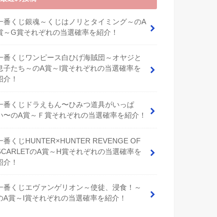
一番くじ銀魂～くじはノリとタイミング～のA
賞～G賞それぞれの当選確率を紹介！
一番くじワンピース白ひげ海賊団～オヤジと
息子たち～のA賞～I賞それぞれの当選確率を
紹介！
⼀番くじドラえもん〜ひみつ道具がいっぱ
い〜のA賞～Ｆ賞それぞれの当選確率を紹介！
一番くじHUNTER×HUNTER REVENGE OF
SCARLETのA賞～H賞それぞれの当選確率を
紹介！
一番くじエヴァンゲリオン～使徒、浸食！～
のA賞～I賞それぞれの当選確率を紹介！