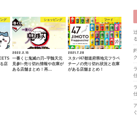
ピング
ショッピング
フード
2022.2.15
2021.7.28
ETS
一番くじ鬼滅の刃~宇髄天元
スタバ47都道府県地元フラペ
きる店
見参!~売り切れ情報や在庫が
チーノの売り切れ状況と在庫
ある店舗まとめ！再…
がある店舗まとめ！