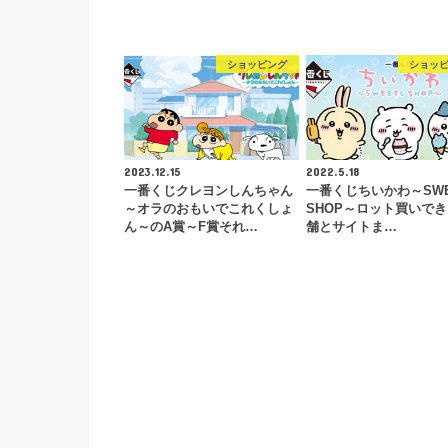
ショッピング
ショッ
2023.12.15
2022.5.18
一番くじクレヨンしんちゃん
一番くじちいかわ～SWE
～オラのおもいでこれくしょ
SHOP～ロット買いで
ん～のA賞～F賞それ…
舗とサイトま…