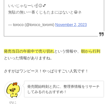
いいじゃなーい☝️😉💕
無駄の無い一番くじもたまにはないと😁ネ
— toroco (@toroco_toromi)
November 2, 2023
発売当日の午前中で売り切れ
という情報や、
朝から行列
といった情報がありますね。
さすがはワンピース！やっぱりすごい人気です！
発売開始時刻と共に、整理券情報をリサーチ
してみるのもおすすめ！
ぴよこ