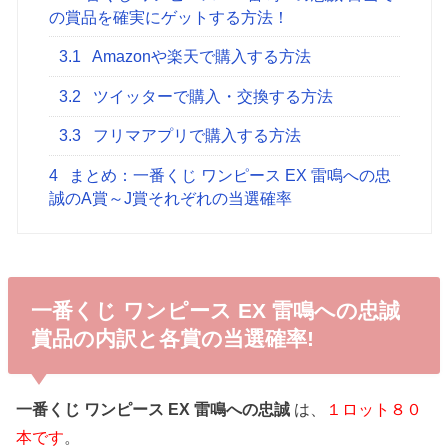
の賞品を確実にゲットする方法！
3.1
Amazonや楽天で購入する方法
3.2
ツイッターで購入・交換する方法
3.3
フリマアプリで購入する方法
4
まとめ：一番くじ ワンピース EX 雷鳴への忠
誠のA賞～J賞それぞれの当選確率
一番くじ ワンピース EX 雷鳴への忠誠
賞品の内訳と各賞の当選確率!
一番くじ ワンピース EX 雷鳴への忠誠
は、
１ロット８０
本です
。