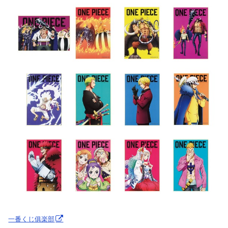
一番くじ俱楽部