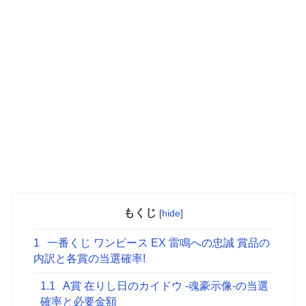
もくじ
[
hide
]
1
一番くじ ワンピース EX 雷鳴への忠誠 賞品の
内訳と各賞の当選確率!
1.1
A賞 在りし日のカイドウ -魂豪示像-の当選
確率と必要金額