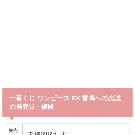
一番くじ ワンピース EX 雷鳴への忠誠
の発売日・値段
発売
2023年12月2日（土）