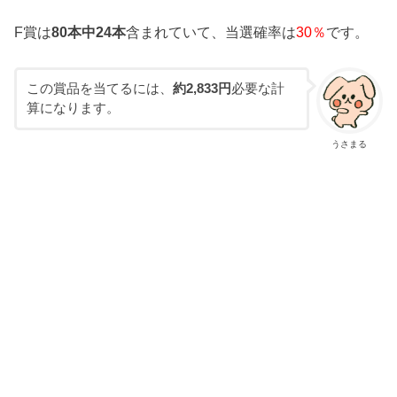
F賞は
80
本中24本
含まれていて、当選確率は
30％
です。
この賞品を当てるには、
約2,833円
必要な計
算になります。
うさまる