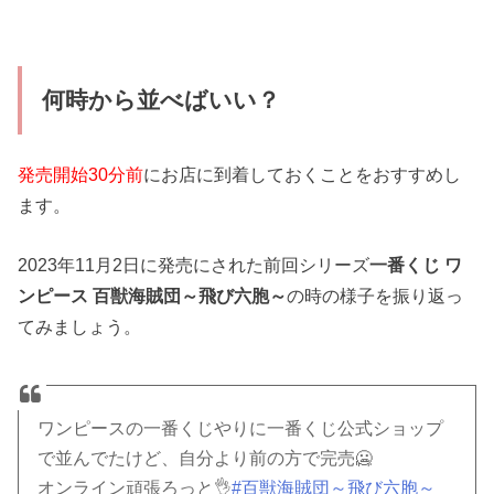
何時から並べばいい？
発売開始30分前
にお店に到着しておくことをおすすめし
ます。
2023年11月2日に発売にされた前回シリーズ
一番くじ ワ
ンピース 百獣海賊団～飛び六胞～
の時の様子を振り返っ
てみましょう。
ワンピースの一番くじやりに一番くじ公式ショップ
で並んでたけど、自分より前の方で完売🥶
オンライン頑張ろっと👌
#百獣海賊団～飛び六胞～