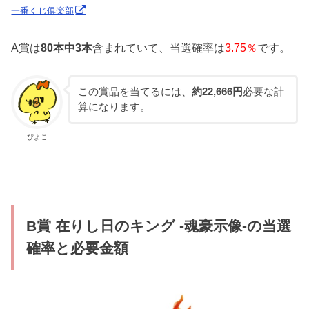
一番くじ俱楽部
A賞は
80本中3本
含まれていて、当選確率は
3.75％
です。
この賞品を当てるには、
約22,666円
必要な計
算になります。
ぴよこ
B賞 在りし日のキング -魂豪示像-の当選
確率と必要金額