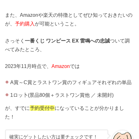
また、Amazonや楽天の特徴としてぜひ知っておきたいの
が、
予約購入
が可能ということ。
さっそく
一番くじ ワンピース EX 雷鳴への忠誠
ついて調
べてみたところ、
2023年11月時点で、
Amazon
では
A賞～C賞とラストワン賞のフィギュアそれぞれの単品
1ロッ卜(景品80個＋ラストワン賞他 ／ 未開封)
が、すでに
予約受付中
になっていることが分かりまし
た！
確実にゲットしたい方は要チェックです！