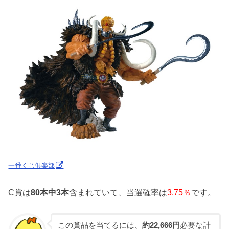
一番くじ俱楽部
C賞は
80本中3本
含まれていて、当選確率は
3.75％
です。
この賞品を当てるには、
約22,666円
必要な計