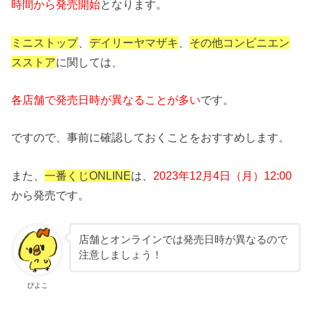
時間から発売開始
となります。
ミニストップ
、
デイリーヤマザキ
、
その他コンビニエン
スストア
に関しては、
各店舗で発売日時が異なることが多い
です。
ですので、事前に確認しておくことをおすすめします。
また、
一番くじONLINE
は、
2023年12月4日（月）12:00
から発売です。
店舗とオンラインでは発売日時が異なるので
注意しましょう！
ぴよこ