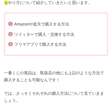
る
やり方について紹介していきたいと思います。
Amazonや楽天で購入する方法
ツイッターで購入・交換する方法
フリマアプリで購入する方法
一番くじの賞品は、取扱店の他にも上記のような方法で
購入することも可能なんです！
では、さっそくそれぞれの購入方法について見ていきま
しょう。