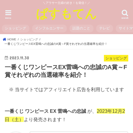
＼アラサー主婦の好き！を発信！／
ぱすもてん
menu
search
ショッピング
インフルエンサー
話題のこと
テレビ
サイト
HOME
ショッピング
一番くじワンピースEX雷鳴への忠誠のA賞～F賞それぞれの当選確率を紹介！
2023.11.30
ショッピング
一番くじワンピースEX雷鳴への忠誠のA賞～F
賞それぞれの当選確率を紹介！
※ 当サイトではアフィリエイト広告を利用しています
一番くじ ワンピース EX 雷鳴への忠誠
が、
2023年12月2
日（土）
より発売されます！