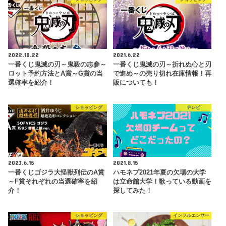
2022.10.22
2021.6.22
一番くじ鬼滅の刃～鬼殺の志参～
一番くじ鬼滅の刃～折れぬ心と刃
ロット予約方法とA賞～G賞の当
で進め～の売り切れ在庫情報！再
選確率を紹介！
販についても！
ショッピング
テレビ
2023.6.15
2021.8.15
一番くじゴジラ大怪獣列伝のA賞
ハモネプ2021年夏の欠場の大学
～F賞それぞれの当選確率を紹
は立命館大学！歌っている動画を
介！
探してみた！
ショッピング
インフルエンサー