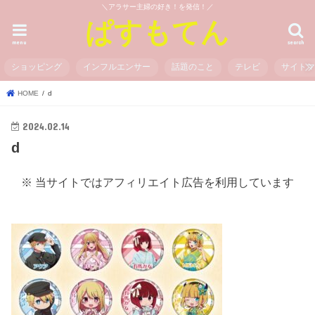
＼アラサー主婦の好き！を発信！／
ぱすもてん
menu
search
ショッピング
インフルエンサー
話題のこと
テレビ
サイト
HOME
d
2024.02.14
d
※ 当サイトではアフィリエイト広告を利用しています