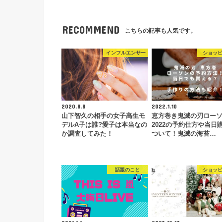
RECOMMEND
こちらの記事も人気です。
インフルエンサー
ショッ
2020.8.8
2022.1.10
山下智久の相手の女子高生モ
恵方巻き鬼滅の刃ロー
デルA子は誰?愛子は本当なの
2022の予約仕方や当日
か調査してみた！
ついて！鬼滅の海苔…
話題のこと
ショッ