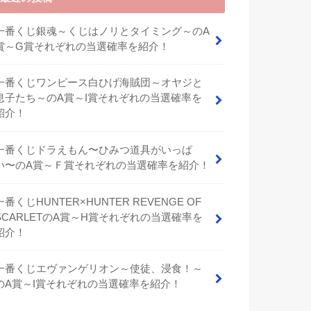
一番くじ銀魂～くじはノリとタイミング～のA
賞～G賞それぞれの当選確率を紹介！
一番くじワンピース白ひげ海賊団～オヤジと
息子たち～のA賞～I賞それぞれの当選確率を
紹介！
⼀番くじドラえもん〜ひみつ道具がいっぱ
い〜のA賞～Ｆ賞それぞれの当選確率を紹介！
一番くじHUNTER×HUNTER REVENGE OF
SCARLETのA賞～H賞それぞれの当選確率を
紹介！
一番くじエヴァンゲリオン～使徒、浸食！～
のA賞～I賞それぞれの当選確率を紹介！