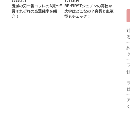
2020.11.5
2021.8.14
鬼滅の刃一番コフレのA賞〜E
BE:FIRSTジュノンの高校や
賞それぞれの当選確率を紹
大学はどこなの？身長と血液
介！
型もチェック！