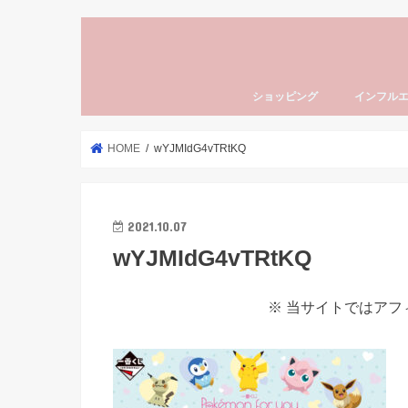
ショッピング
インフル
HOME
wYJMIdG4vTRtKQ
2021.10.07
wYJMIdG4vTRtKQ
※ 当サイトではア