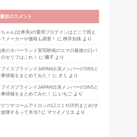
最近のコメント
辻ちゃん(辻希美)の愛用プロテインはどこで買え
る？メーカーや価格も調査！
に
桝井知珠
より
約束のネバーランド実写映画のエマの最後の口パ
クのセリフはこれ！
に
猫子
より
ラブイズブラインドJAPAN出演メンバーのSNSと
仕事情報をまとめてみた！
に
さく
より
ラブイズブラインドJAPAN出演メンバーのSNSと
仕事情報をまとめてみた！
に
いちご
より
アゲツヤコームアイロンの口コミや評判まとめ!す
ぐ故障するって本当?
に
マツイノリエ
より