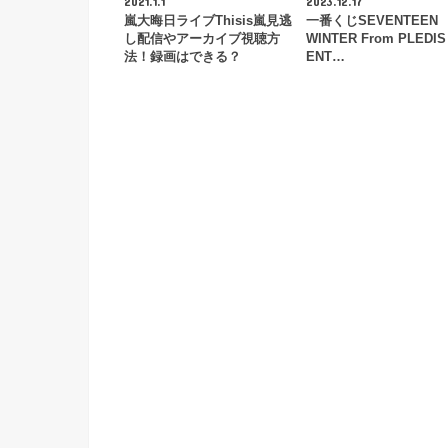
2021.1.1
2023.12.17
嵐大晦日ライブThisis嵐見逃
一番くじSEVENTEEN
し配信やアーカイブ視聴方
WINTER From PLEDIS
法！録画はできる？
ENT…