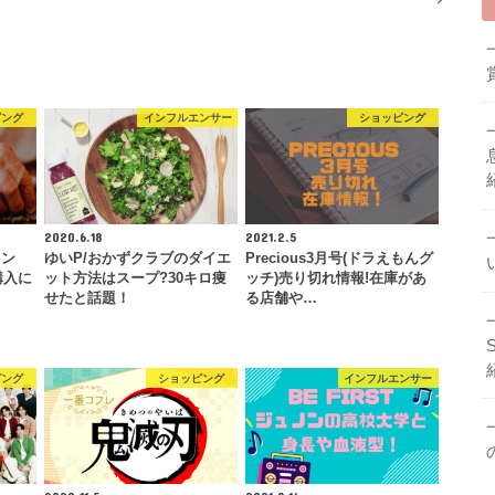
ピング
インフルエンサー
ショッピング
2020.6.18
2021.2.5
ソン
ゆいP/おかずクラブのダイエ
Precious3月号(ドラえもんグ
購入に
ット方法はスープ?30キロ痩
ッチ)売り切れ情報!在庫があ
せたと話題！
る店舗や…
ピング
ショッピング
インフルエンサー