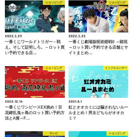
ショッピング
ショッピング
2022.3.29
2022.3.25
一番くじワールドトリガー－戦
一番くじ劇場版呪術廻戦0 ～顕現
え。そして証明しろ。－ロット買
～ロット買い予約できる店舗とサ
い予約できる店…
イトまとめ…
ショッピング
インフルエンサー
2022.12.14
2021.8.1
一番くじワンピースEX挑め！百
虹とオオカミには騙されないルー
花繚乱鬼ヶ島のロット買い予約方
ルまとめ！男女どちらがオオカ
法とA賞～F…
ミ？
テレビ
ショッピング