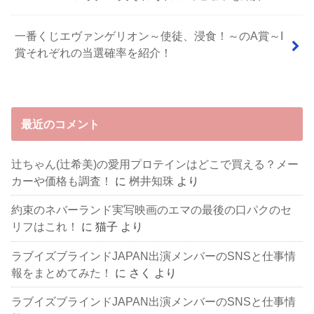
一番くじエヴァンゲリオン～使徒、浸食！～のA賞～I
賞それぞれの当選確率を紹介！
最近のコメント
辻ちゃん(辻希美)の愛用プロテインはどこで買える？メー
カーや価格も調査！
に
桝井知珠
より
約束のネバーランド実写映画のエマの最後の口パクのセ
リフはこれ！
に
猫子
より
ラブイズブラインドJAPAN出演メンバーのSNSと仕事情
報をまとめてみた！
に
さく
より
ラブイズブラインドJAPAN出演メンバーのSNSと仕事情