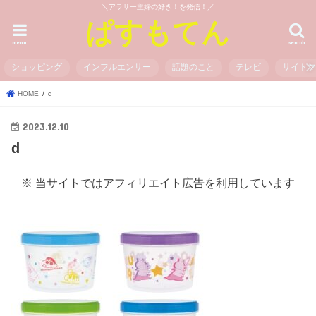
＼アラサー主婦の好き！を発信！／
ぱすもてん
menu
search
ショッピング
インフルエンサー
話題のこと
テレビ
サイト
HOME
d
2023.12.10
d
※ 当サイトではアフィリエイト広告を利用しています