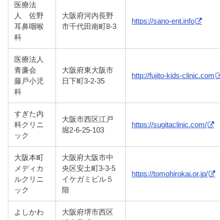
医療法
人 佐野
大阪府河内長野
https://sano-ent.info
耳鼻咽喉
市千代田南町8-3
科
医療法人
青廉会
大阪府東大阪市
http://fujito-kids-clinic.com
藤戸小児
日下町3-2-35
科
すぎた内
大阪市西区江戸
科クリニ
https://sugitaclinic.com/
堀2-6-25-103
ック
大阪本町
大阪府大阪市中
メディカ
央区安土町3-3-5
https://tomohirokai.or.jp/
ルクリニ
イケガミビル５
ック
階
よしかわ
大阪府堺市西区