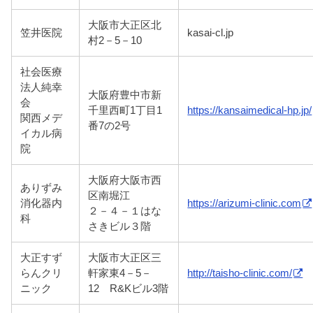
大阪市大正区北
笠井医院
kasai-cl.jp
村2－5－10
社会医療
法人純幸
大阪府豊中市新
会
千里西町1丁目1
https://kansaimedical-hp.jp/
関西メデ
番7の2号
イカル病
院
大阪府大阪市西
ありずみ
区南堀江
消化器内
https://arizumi-clinic.com
２－４－１はな
科
さきビル３階
大正すず
大阪市大正区三
らんクリ
軒家東4－5－
http://taisho-clinic.com/
ニック
12 R&Kビル3階