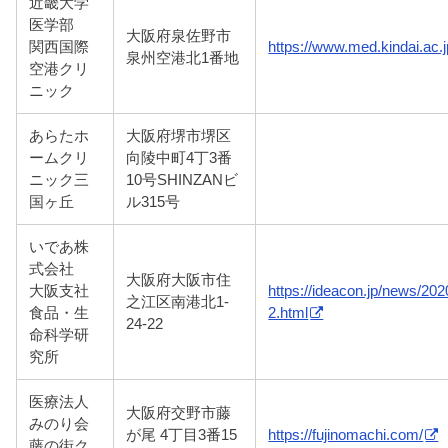
近畿大学
医学部
大阪府泉佐野市
関西国際
https://www.med.kindai.ac.
泉州空港北1番地
空港クリ
ニック
あらたホ
大阪府堺市堺区
ームクリ
向陵中町4丁3番
ニック三
10号SHINZANビ
国ヶ丘
ル315号
いであ株
式会社
大阪府大阪市住
大阪支社
https://ideacon.jp/news/20
之江区南港北1-
食品・生
2.html
24-22
命科学研
究所
医療法人
大阪府交野市藤
みのり会
が尾 4丁目3番15
https://fujinomachi.com/
藤の街ク