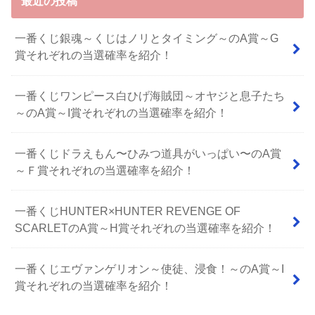
最近の投稿
一番くじ銀魂～くじはノリとタイミング～のA賞～G
賞それぞれの当選確率を紹介！
一番くじワンピース白ひげ海賊団～オヤジと息子たち
～のA賞～I賞それぞれの当選確率を紹介！
⼀番くじドラえもん〜ひみつ道具がいっぱい〜のA賞
～Ｆ賞それぞれの当選確率を紹介！
一番くじHUNTER×HUNTER REVENGE OF
SCARLETのA賞～H賞それぞれの当選確率を紹介！
一番くじエヴァンゲリオン～使徒、浸食！～のA賞～I
賞それぞれの当選確率を紹介！