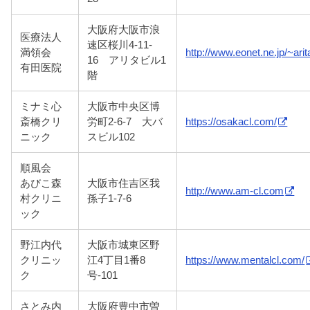
大阪府大阪市浪
医療法人
速区桜川4-11-
満領会
http://www.eonet.ne.jp/~arit
16 アリタビル1
有田医院
階
ミナミ心
大阪市中央区博
斎橋クリ
労町2-6-7 大バ
https://osakacl.com/
ニック
スビル102
順風会
あびこ森
大阪市住吉区我
http://www.am-cl.com
村クリニ
孫子1-7-6
ック
野江内代
大阪市城東区野
クリニッ
江4丁目1番8
https://www.mentalcl.com/
ク
号-101
さとみ内
大阪府豊中市曽