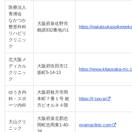
医療法人
青洲会
なかつか
大阪府泉佐野市
整形外科
https://nakatsukaseikeige
鶴原832番地の1
リハビリ
クリニッ
ク
北大阪メ
ディカル
大阪府吹田市江
https://www.kitaosaka-mc.
クリニッ
坂町5-14-13
ク
ゆうき内
大阪府枚方市岡
科・スポ
本町７番１号 枚
https://t-spo.jp
ーツ内科
方ビオルネ４階
大阪府泉北郡忠
大山クリ
岡町忠岡東1-40-
oyamaclinic.com
ニック
28