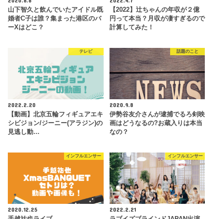
2020.8.8
2022.4.7
山下智久と飲んでいたアイドル既
【2022】辻ちゃんの年収が２億
婚者C子は誰？集まった港区のバ
円って本当？月収が凄すぎるので
ーXはどこ？
計算してみた！
テレビ
話題のこと
2022.2.20
2020.9.8
【動画】北京五輪フィギュアエキ
伊勢谷友介さんが逮捕でるろ剣映
シビジョン/ジーニー(アラジン)の
画はどうなるの?お蔵入りは本当
見逃し動…
なの？
インフルエンサー
インフルエンサー
2020.12.25
2022.2.21