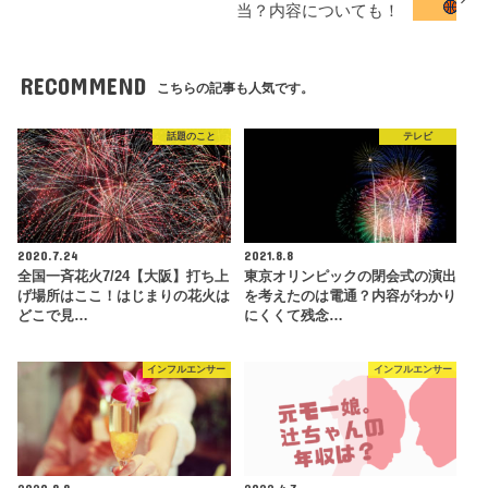
当？内容についても！
RECOMMEND
こちらの記事も人気です。
話題のこと
テレビ
2020.7.24
2021.8.8
全国一斉花火7/24【大阪】打ち上
東京オリンピックの閉会式の演出
げ場所はここ！はじまりの花火は
を考えたのは電通？内容がわかり
どこで見…
にくくて残念…
インフルエンサー
インフルエンサー