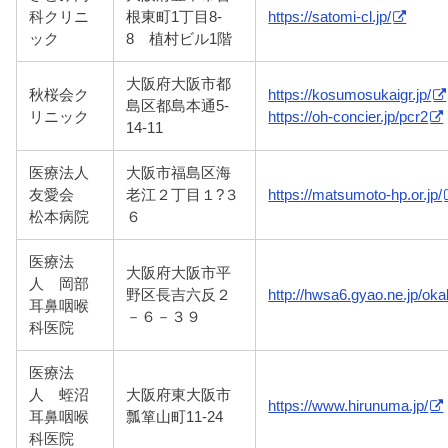
科クリニ
根東町1丁目8-
https://satomi-cl.jp/
ック
8 植村ビル1階
大阪府大阪市都
秋桜会ク
https://kosumosukaigr.jp/
島区都島本通5-
リニック
https://oh-concier.jp/pcr2
14-11
医療法人
大阪市福島区海
友愛会
老江２丁目１?３
https://matsumoto-hp.or.jp/
松本病院
６
医療法
大阪府大阪市平
人 岡部
野区長吉六反２
http://hwsa6.gyao.ne.jp/oka
耳鼻咽喉
－６－３９
科医院
医療法
人 蛭沼
大阪府東大阪市
https://www.hirunuma.jp/
耳鼻咽喉
瓢箪山町11-24
科医院