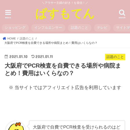
＼アラサー主婦の好き！を発信！／
ぱすもてん
menu
search
ショッピング
インフルエンサー
話題のこと
テレビ
サイト
HOME
話題のこと
大阪府でPCR検査を自費できる場所や病院まとめ！費用はいくらなの？
2021.01.10
2021.01.11
話題のこと
大阪府でPCR検査を自費できる場所や病院ま
とめ！費用はいくらなの？
※ 当サイトではアフィリエイト広告を利用しています
大阪府で自費でPCR検査を受けられるのはど