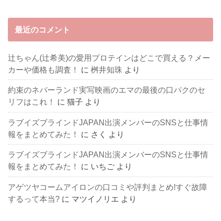
最近のコメント
辻ちゃん(辻希美)の愛用プロテインはどこで買える？メー
カーや価格も調査！
に
桝井知珠
より
約束のネバーランド実写映画のエマの最後の口パクのセ
リフはこれ！
に
猫子
より
ラブイズブラインドJAPAN出演メンバーのSNSと仕事情
報をまとめてみた！
に
さく
より
ラブイズブラインドJAPAN出演メンバーのSNSと仕事情
報をまとめてみた！
に
いちご
より
アゲツヤコームアイロンの口コミや評判まとめ!すぐ故障
するって本当?
に
マツイノリエ
より