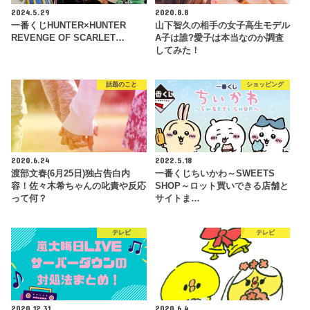
2024.5.29
2020.8.8
一番くじHUNTER×HUNTER
山下智久の相手の女子高生モデル
REVENGE OF SCARLET…
A子は誰?愛子は本当なのか調査
してみた！
話題のこと
ショッピング
2020.6.24
2022.5.18
渡部文春(6月25日)独占告白内
一番くじちいかわ～SWEETS
容！佐々木希ちゃんの叱責や反応
SHOP～ロット買いできる店舗と
って何？
サイトま…
テレビ
テレビ
2020.12.31
2020.6.4