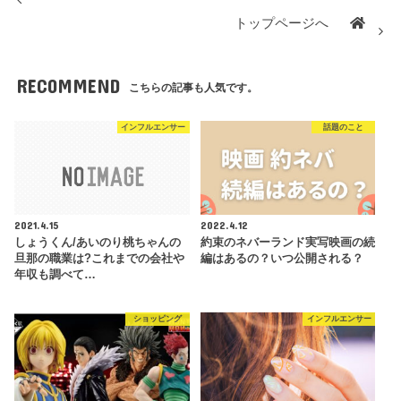
トップページへ
RECOMMEND
こちらの記事も人気です。
インフルエンサー
話題のこと
2021.4.15
2022.4.12
しょうくん/あいのり桃ちゃんの
約束のネバーランド実写映画の続
旦那の職業は?これまでの会社や
編はあるの？いつ公開される？
年収も調べて…
ショッピング
インフルエンサー