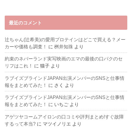
最近のコメント
辻ちゃん(辻希美)の愛用プロテインはどこで買える？メー
カーや価格も調査！
に
桝井知珠
より
約束のネバーランド実写映画のエマの最後の口パクのセ
リフはこれ！
に
猫子
より
ラブイズブラインドJAPAN出演メンバーのSNSと仕事情
報をまとめてみた！
に
さく
より
ラブイズブラインドJAPAN出演メンバーのSNSと仕事情
報をまとめてみた！
に
いちご
より
アゲツヤコームアイロンの口コミや評判まとめ!すぐ故障
するって本当?
に
マツイノリエ
より