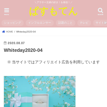
＼アラサー主婦の好き！を発信！／
ぱすもてん
menu
search
ショッピング
インフルエンサー
話題のこと
テレビ
サイト
HOME
Whiteday2020-04
2020.08.07
Whiteday2020-04
※ 当サイトではアフィリエイト広告を利用しています