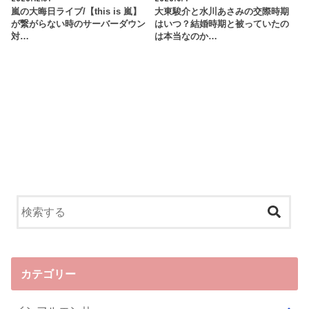
嵐の大晦日ライブ/【this is 嵐】
大東駿介と水川あさみの交際時期
が繋がらない時のサーバーダウン
はいつ？結婚時期と被っていたの
対…
は本当なのか…
カテゴリー