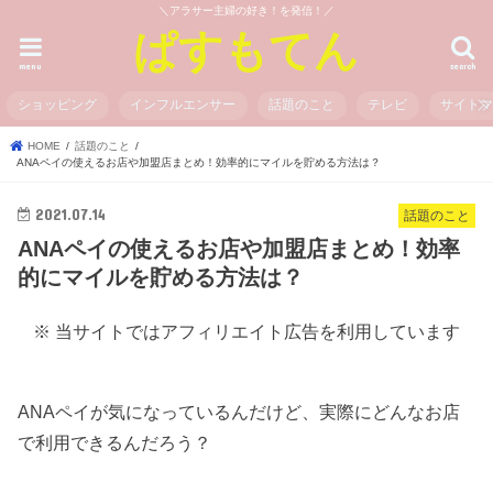
＼アラサー主婦の好き！を発信！／
ぱすもてん
menu
search
ショッピング
インフルエンサー
話題のこと
テレビ
サイト
HOME
話題のこと
ANAペイの使えるお店や加盟店まとめ！効率的にマイルを貯める方法は？
2021.07.14
話題のこと
ANAペイの使えるお店や加盟店まとめ！効率
的にマイルを貯める方法は？
※ 当サイトではアフィリエイト広告を利用しています
ANAペイが気になっているんだけど、実際にどんなお店
で利用できるんだろう？