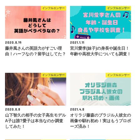
インフルエンサー
インフルエンサー
2020.8.19
2021.1.11
藤井風さんの英語力がすごい理
宮川愛李(妹子)の身長や誕生日！
由！ハーフなの？留学はしてた？
年齢や高校大学についても調査！
インフルエンサー
インフルエンサー
2020.8.8
2021.4.8
山下智久の相手の女子高生モデル
オリラジ藤森のブラジル人彼女の
A子は誰?愛子は本当なのか調査
画像や馴れ初め！実はもうプロポ
してみた！
ーズ済み！