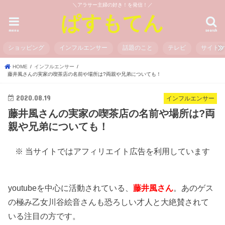
＼アラサー主婦の好き！を発信！／
ぱすもてん
menu
search
ショッピング
インフルエンサー
話題のこと
テレビ
サイト
HOME
インフルエンサー
藤井風さんの実家の喫茶店の名前や場所は?両親や兄弟についても！
2020.08.19
インフルエンサー
藤井風さんの実家の喫茶店の名前や場所は?両
親や兄弟についても！
※ 当サイトではアフィリエイト広告を利用しています
youtubeを中心に活動されている、
藤井風さん
。あのゲス
の極み乙女川谷絵音さんも恐ろしい才人と大絶賛されて
いる注目の方です。