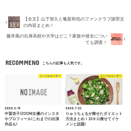
【全文】山下智久と亀梨和也のファンクラブ謝罪文
の内容まとめ！
藤井風の出身高校や大学はどこ？家族や彼女につい
ても調査！
RECOMMEND
こちらの記事も人気です。
インフルエンサー
インフルエンサー
2020.5.19
2020.7.23
中冨杏子/ZOOM女優のインスタ
りゅうちぇるが痩せたダイエット
やプロフィール!これまでの出演
方法まとめ！10キロ痩せてイケ
作品も!
メンと話題!