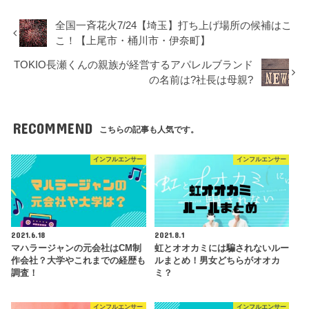
全国一斉花火7/24【埼玉】打ち上げ場所の候補はこ
こ！【上尾市・桶川市・伊奈町】
TOKIO長瀬くんの親族が経営するアパレルブランド
の名前は?社長は母親?
RECOMMEND
こちらの記事も人気です。
インフルエンサー
インフルエンサー
2021.6.18
2021.8.1
マハラージャンの元会社はCM制
虹とオオカミには騙されないルー
作会社？大学やこれまでの経歴も
ルまとめ！男女どちらがオオカ
調査！
ミ？
インフルエンサー
インフルエンサー