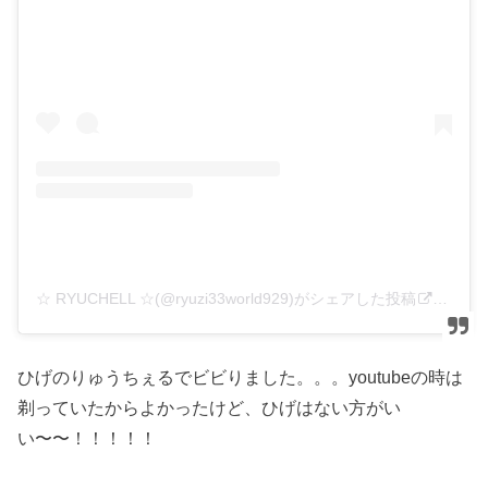
☆ RYUCHELL ☆(@ryuzi33world929)がシェアした投稿
–
202
ひげのりゅうちぇるでビビりました。。。youtubeの時は
剃っていたからよかったけど、ひげはない方がい
い〜〜！！！！！