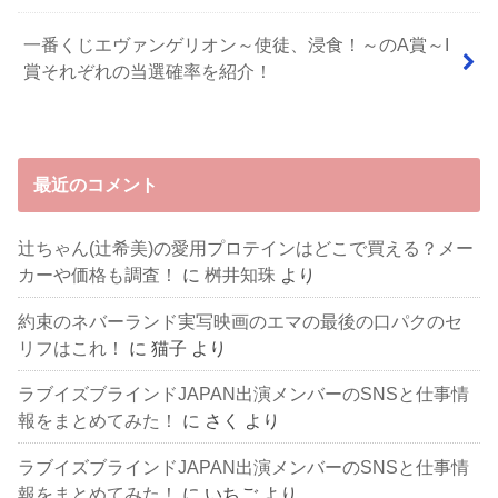
一番くじエヴァンゲリオン～使徒、浸食！～のA賞～I
賞それぞれの当選確率を紹介！
最近のコメント
辻ちゃん(辻希美)の愛用プロテインはどこで買える？メー
カーや価格も調査！
に
桝井知珠
より
約束のネバーランド実写映画のエマの最後の口パクのセ
リフはこれ！
に
猫子
より
ラブイズブラインドJAPAN出演メンバーのSNSと仕事情
報をまとめてみた！
に
さく
より
ラブイズブラインドJAPAN出演メンバーのSNSと仕事情
報をまとめてみた！
に
いちご
より