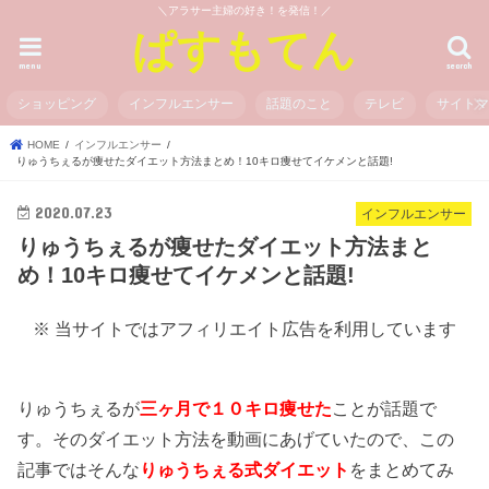
＼アラサー主婦の好き！を発信！／
ぱすもてん
menu
search
ショッピング
インフルエンサー
話題のこと
テレビ
サイト
HOME
インフルエンサー
りゅうちぇるが痩せたダイエット方法まとめ！10キロ痩せてイケメンと話題!
2020.07.23
インフルエンサー
りゅうちぇるが痩せたダイエット方法まと
め！10キロ痩せてイケメンと話題!
※ 当サイトではアフィリエイト広告を利用しています
りゅうちぇるが
三ヶ月で１０キロ痩せた
ことが話題で
す。そのダイエット方法を動画にあげていたので、この
記事ではそんな
りゅうちぇる式ダイエット
をまとめてみ