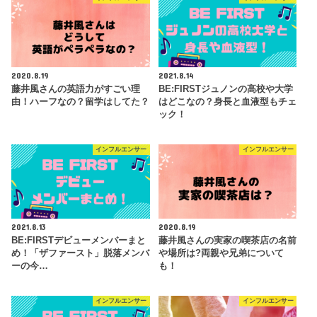
2020.8.19
2021.8.14
藤井風さんの英語力がすごい理
BE:FIRSTジュノンの高校や大学
由！ハーフなの？留学はしてた？
はどこなの？身長と血液型もチェ
ック！
インフルエンサー
インフルエンサー
2021.8.13
2020.8.19
BE:FIRSTデビューメンバーまと
藤井風さんの実家の喫茶店の名前
め！「ザファースト」脱落メンバ
や場所は?両親や兄弟について
ーの今…
も！
インフルエンサー
インフルエンサー