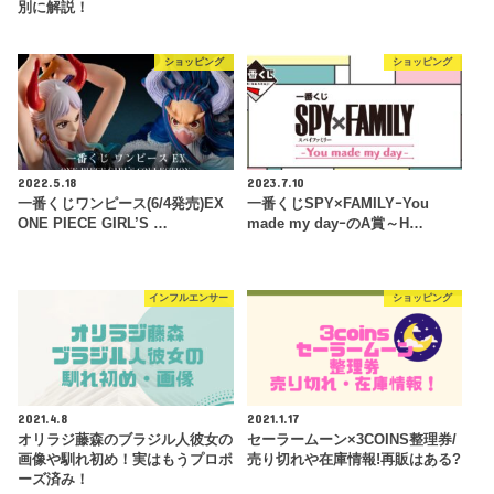
別に解説！
ショッピング
ショッピング
2022.5.18
2023.7.10
一番くじワンピース(6/4発売)EX
一番くじSPY×FAMILYｰYou
ONE PIECE GIRL’S …
made my dayｰのA賞～H…
インフルエンサー
ショッピング
2021.4.8
2021.1.17
オリラジ藤森のブラジル人彼女の
セーラームーン×3COINS整理券/
画像や馴れ初め！実はもうプロポ
売り切れや在庫情報!再販はある?
ーズ済み！