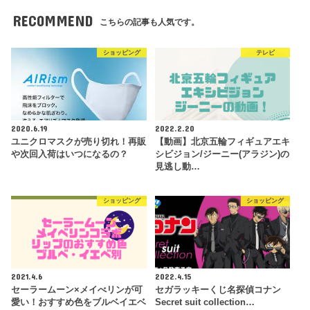
RECOMMEND
こちらの記事も人気です。
ショッピング
テレビ
2020.6.19
2022.2.20
ユニクロマスクが売り切れ！再販
【動画】北京五輪フィギュアエキ
や次回入荷はいつになるの？
シビジョン/ジーニー(アラジン)の
見逃し動…
ショッピング
ショッピング
2021.4.6
2022.4.15
セーラームーン×メイべリンが可
セガラッキーくじ名探偵コナン
愛い！おすすめ色をブルベイエベ
Secret suit collection…