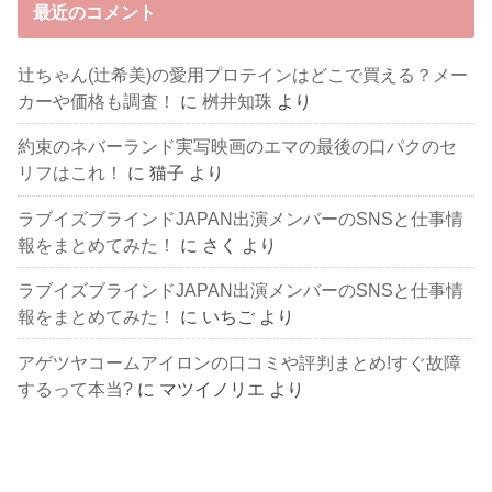
最近のコメント
辻ちゃん(辻希美)の愛用プロテインはどこで買える？メー
カーや価格も調査！
に
桝井知珠
より
約束のネバーランド実写映画のエマの最後の口パクのセ
リフはこれ！
に
猫子
より
ラブイズブラインドJAPAN出演メンバーのSNSと仕事情
報をまとめてみた！
に
さく
より
ラブイズブラインドJAPAN出演メンバーのSNSと仕事情
報をまとめてみた！
に
いちご
より
アゲツヤコームアイロンの口コミや評判まとめ!すぐ故障
するって本当?
に
マツイノリエ
より