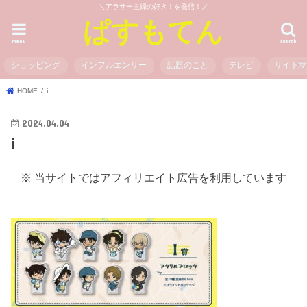
＼アラサー主婦の好き！を発信！／
ぱすもてん
menu
search
ショッピング
インフルエンサー
話題のこと
テレビ
サイト
HOME
i
2024.04.04
i
※ 当サイトではアフィリエイト広告を利用しています