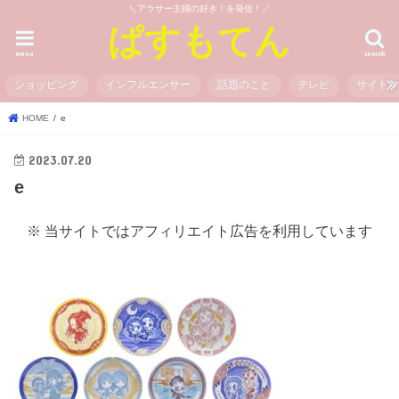
＼アラサー主婦の好き！を発信！／
ぱすもてん
menu
search
ショッピング
インフルエンサー
話題のこと
テレビ
サイト
HOME
e
2023.07.20
e
※ 当サイトではアフィリエイト広告を利用しています