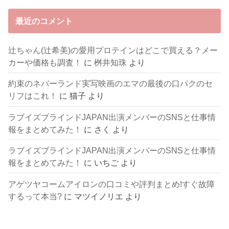
最近のコメント
辻ちゃん(辻希美)の愛用プロテインはどこで買える？メー
カーや価格も調査！
に
桝井知珠
より
約束のネバーランド実写映画のエマの最後の口パクのセ
リフはこれ！
に
猫子
より
ラブイズブラインドJAPAN出演メンバーのSNSと仕事情
報をまとめてみた！
に
さく
より
ラブイズブラインドJAPAN出演メンバーのSNSと仕事情
報をまとめてみた！
に
いちご
より
アゲツヤコームアイロンの口コミや評判まとめ!すぐ故障
するって本当?
に
マツイノリエ
より