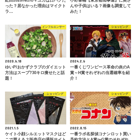
紅白2020/NiziUマユカは口パクだ
小野泰輔【東京都知事選】に奥さ
った？居なかった理由はマイクト
んや子供はいる？画像も調査して
ラ…
みた！
インフルエンサー
ショッピング
2020.6.18
2024.2.6
ゆいP/おかずクラブのダイエット
一番くじワンピース革命の炎のA
方法はスープ?30キロ痩せたと話
賞～H賞それぞれの当選確率を紹
題！
介！
ショッピング
ショッピング
2021.1.5
2022.8.15
ケイト小顔シルエットマスクはど
一番ラボ名探偵コナンロット買い
こで買える？販売店や通販サイト
予約方法とA賞〜G賞のそれぞれ