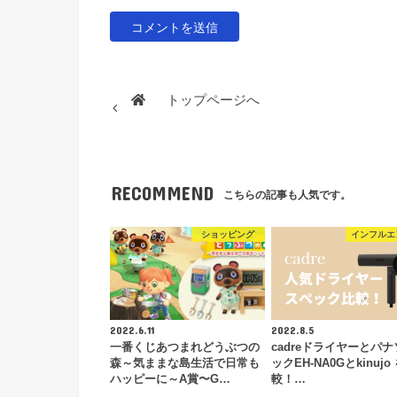
トップページへ
RECOMMEND
こちらの記事も人気です。
ショッピング
インフルエ
2022.6.11
2022.8.5
一番くじあつまれどうぶつの
cadreドライヤーとパ
森～気ままな島生活で日常も
ックEH-NA0Gとkinujo
ハッピーに～A賞〜G…
較！…