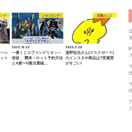
ピング
ショッピング
話題のこと
2022.10.22
2020.5.28
モーシ
一番くじエヴァンゲリオン～
湯野拓也さん(マスクガード)
ロット
使徒 、襲来～ロット予約方法
のインスタや商品は?受賞歴
…
とA賞〜H賞当選確…
がすごい!