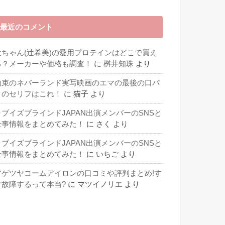
最近のコメント
辻ちゃん(辻希美)の愛用プロテインはどこで買え
る？メーカーや価格も調査！
に
桝井知珠
より
約束のネバーランド実写映画のエマの最後の口パ
クのセリフはこれ！
に
猫子
より
ラブイズブラインドJAPAN出演メンバーのSNSと
仕事情報をまとめてみた！
に
さく
より
ラブイズブラインドJAPAN出演メンバーのSNSと
仕事情報をまとめてみた！
に
いちご
より
アゲツヤコームアイロンの口コミや評判まとめ!す
ぐ故障するって本当?
に
マツイノリエ
より