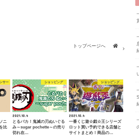
トップページへ
ンサー
ショッピング
ショッピング
2021.10.4
2021.10.4
ナソニ
とるパカ！鬼滅の刃ぬいぐる
一番くじ遊☆戯☆王シリーズ
 を比
み～sugar pochette～の売り
ロット買い予約できる店舗と
切れ在…
サイトまとめ！商品の…