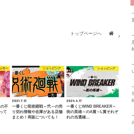
トップページへ
ンサー
ショッピング
ショッピング
2021.7.13
2024.4.17
んの不
一番くじ呪術廻戦～弐～の売
一番くじWIND BREAKER～
って
り切れ情報や在庫がある店舗
街の英雄～のA賞～L賞それぞ
まとめ！再販についても！
れの当選確…