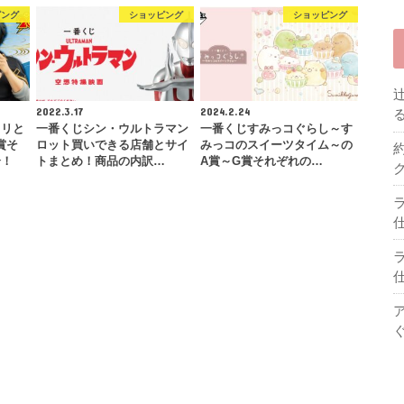
ピング
ショッピング
ショッピング
2022.3.17
2024.2.24
ノリと
一番くじシン・ウルトラマン
一番くじすみっコぐらし～す
賞そ
ロット買いできる店舗とサイ
みっコのスイーツタイム～の
介！
トまとめ！商品の内訳…
A賞～G賞それぞれの…