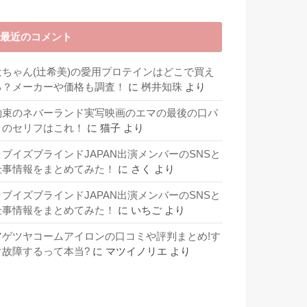
最近のコメント
辻ちゃん(辻希美)の愛用プロテインはどこで買え
る？メーカーや価格も調査！
に
桝井知珠
より
約束のネバーランド実写映画のエマの最後の口パ
クのセリフはこれ！
に
猫子
より
ラブイズブラインドJAPAN出演メンバーのSNSと
仕事情報をまとめてみた！
に
さく
より
ラブイズブラインドJAPAN出演メンバーのSNSと
仕事情報をまとめてみた！
に
いちご
より
アゲツヤコームアイロンの口コミや評判まとめ!す
ぐ故障するって本当?
に
マツイノリエ
より