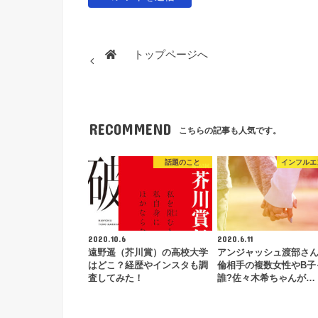
トップページへ
RECOMMEND
こちらの記事も人気です。
話題のこと
インフルエ
2020.10.6
2020.6.11
遠野遥（芥川賞）の高校大学
アンジャッシュ渡部さ
はどこ？経歴やインスタも調
倫相手の複数女性やB子
査してみた！
誰?佐々木希ちゃんが…