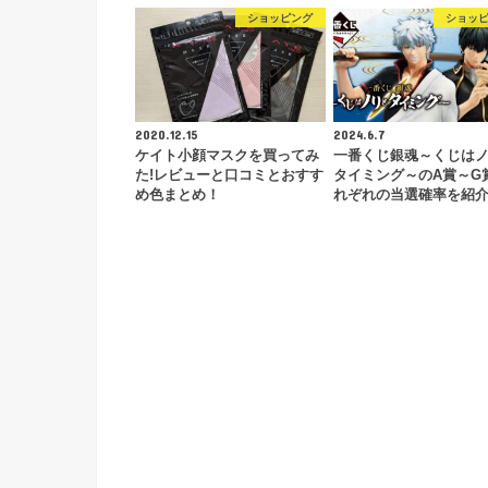
ショッピング
ショッ
2020.12.15
2024.6.7
ケイト小顔マスクを買ってみ
一番くじ銀魂～くじは
た!レビューと口コミとおすす
タイミング～のA賞～G
め色まとめ！
れぞれの当選確率を紹