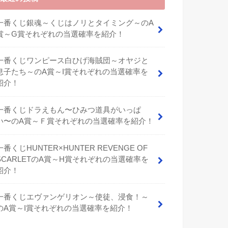
一番くじ銀魂～くじはノリとタイミング～のA
賞～G賞それぞれの当選確率を紹介！
一番くじワンピース白ひげ海賊団～オヤジと
息子たち～のA賞～I賞それぞれの当選確率を
紹介！
⼀番くじドラえもん〜ひみつ道具がいっぱ
い〜のA賞～Ｆ賞それぞれの当選確率を紹介！
一番くじHUNTER×HUNTER REVENGE OF
SCARLETのA賞～H賞それぞれの当選確率を
紹介！
一番くじエヴァンゲリオン～使徒、浸食！～
のA賞～I賞それぞれの当選確率を紹介！