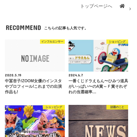
トップページへ
RECOMMEND
こちらの記事も人気です。
インフルエンサー
ショッピング
2020.5.19
2024.6.7
中冨杏子/ZOOM女優のインスタ
⼀番くじドラえもん〜ひみつ道具
やプロフィール!これまでの出演
がいっぱい〜のA賞～Ｆ賞それぞ
作品も!
れの当選確率…
ショッピング
話題のこと