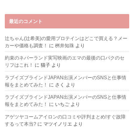
最近のコメント
辻ちゃん(辻希美)の愛用プロテインはどこで買える？メー
カーや価格も調査！
に
桝井知珠
より
約束のネバーランド実写映画のエマの最後の口パクのセ
リフはこれ！
に
猫子
より
ラブイズブラインドJAPAN出演メンバーのSNSと仕事情
報をまとめてみた！
に
さく
より
ラブイズブラインドJAPAN出演メンバーのSNSと仕事情
報をまとめてみた！
に
いちご
より
アゲツヤコームアイロンの口コミや評判まとめ!すぐ故障
するって本当?
に
マツイノリエ
より