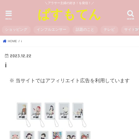
＼アラサー主婦の好き！を発信！／
ぱすもてん
menu
search
ショッピング
インフルエンサー
話題のこと
テレビ
サイト
HOME
i
2023.12.22
i
※ 当サイトではアフィリエイト広告を利用しています