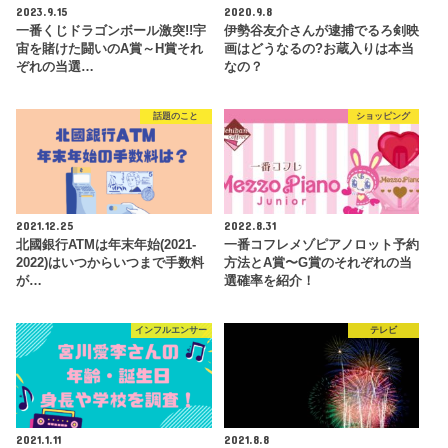
2023.9.15
2020.9.8
一番くじドラゴンボール激突!!宇
伊勢谷友介さんが逮捕でるろ剣映
宙を賭けた闘いのA賞～H賞それ
画はどうなるの?お蔵入りは本当
ぞれの当選…
なの？
話題のこと
ショッピング
2021.12.25
2022.8.31
北國銀行ATMは年末年始(2021-
一番コフレメゾピアノロット予約
2022)はいつからいつまで手数料
方法とA賞〜G賞のそれぞれの当
が…
選確率を紹介！
インフルエンサー
テレビ
2021.1.11
2021.8.8